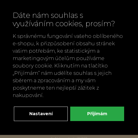
Dáte nám souhlas s
využíváním cookies, prosím?
K správnému fungování vašeho oblíbeného
e-shopu, k přizpůsobení obsahu stránek
vašim potřebám, ke statistickým a
marketingovým účelům používáme
soubory cookie. Kliknutím na tlačítko
„Přijímám“ nám udělíte souhlas s jejich
Zavolejte nám
sběrem a zpracováním a my vám
+420 737 886 915
poskytneme ten nejlepší zážitek z
Napište nám
nakupování.
info@bylobylibo.cz
Nastavení
Přijímám
Setkejme se:
dílna, obchod