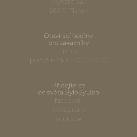
Mlýnská 337
666 01 Tišnov
Otevírací hodiny
pro zákazníky
Tišnov
pondělí–pátek 10.00–17.00
Přidejte se
do světa ByloByLibo
facebook
instagram
youtube