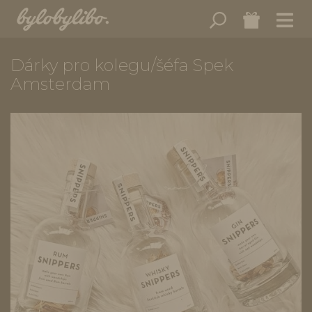
Dárky pro kolegu/šéfa Spek
Amsterdam