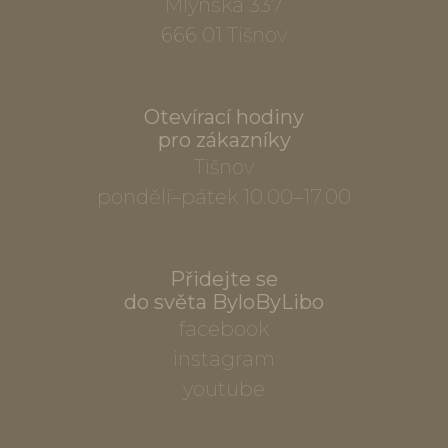
Mlýnská 337
666 01 Tišnov
Otevírací hodiny
pro zákazníky
Tišnov
pondělí–pátek 10.00–17.00
Přidejte se
do světa ByloByLibo
facebook
instagram
youtube