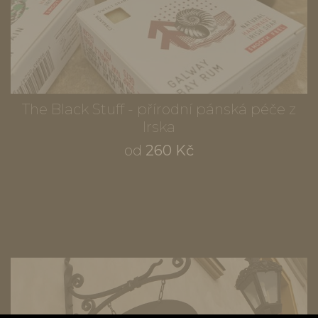
The Black Stuff - přírodní pánská péče z
Irska
od
260 Kč