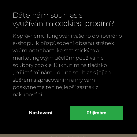
Dáte nám souhlas s
využíváním cookies, prosím?
K správnému fungování vašeho oblíbeného
e-shopu, k přizpůsobení obsahu stránek
vašim potřebám, ke statistickým a
marketingovým účelům používáme
soubory cookie. Kliknutím na tlačítko
„Přijímám“ nám udělíte souhlas s jejich
Zavolejte nám
sběrem a zpracováním a my vám
+420 737 886 915
poskytneme ten nejlepší zážitek z
Napište nám
nakupování.
info@bylobylibo.cz
Nastavení
Přijímám
Setkejme se:
dílna, obchod