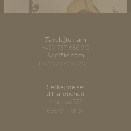
Zavolejte nám
+420 737 886 915
Napište nám
info@bylobylibo.cz
Setkejme se:
dílna, obchod
Mlýnská 337
666 01 Tišnov