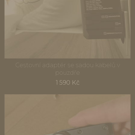
Cestovní adaptér se sadou kabelů v
pouzdře
1 590 Kč