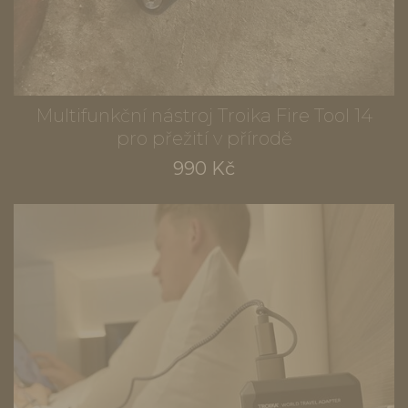
Multifunkční nástroj Troika Fire Tool 14
pro přežití v přírodě
990 Kč