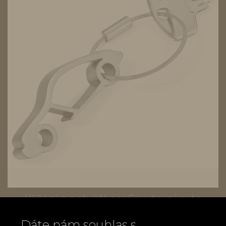
Klíčenka s otvírákem Sportovní auto
299 Kč
Dáte nám souhlas s