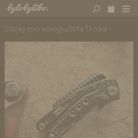
Dárky pro kolegu/šéfa Troika