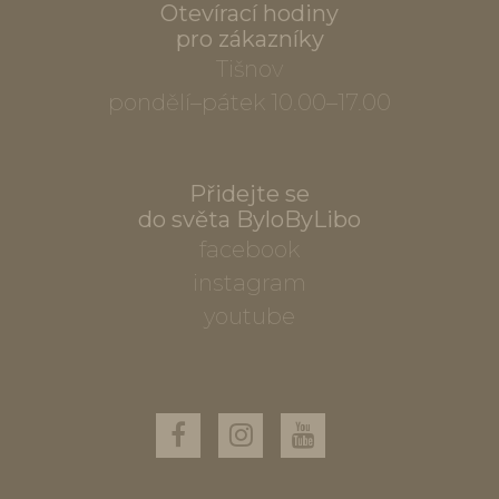
Otevírací hodiny
pro zákazníky
Tišnov
pondělí–pátek 10.00–17.00
Přidejte se
do světa ByloByLibo
facebook
instagram
youtube