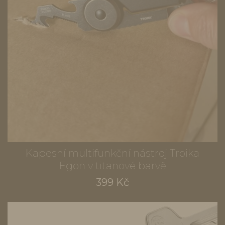
Kapesní multifunkční nástroj Troika
Egon v titanové barvě
399 Kč