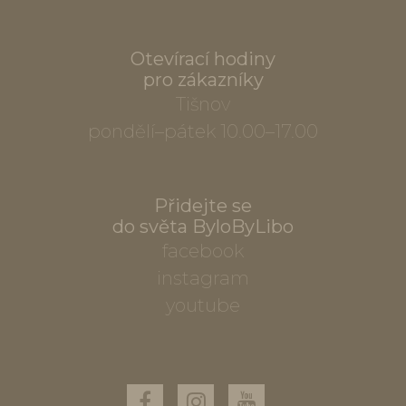
Otevírací hodiny
pro zákazníky
Tišnov
pondělí–pátek 10.00–17.00
Přidejte se
do světa ByloByLibo
facebook
instagram
youtube