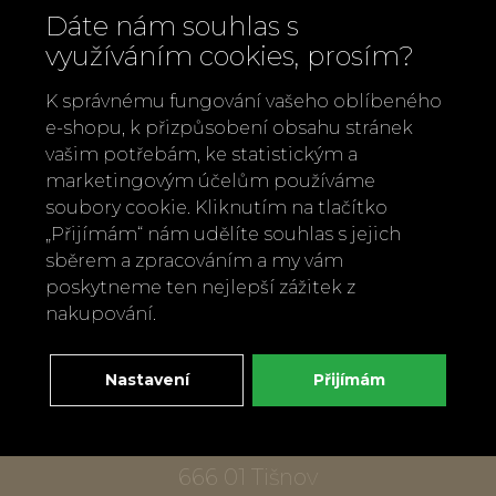
Dáte nám souhlas s
využíváním cookies, prosím?
K správnému fungování vašeho oblíbeného
e-shopu, k přizpůsobení obsahu stránek
vašim potřebám, ke statistickým a
marketingovým účelům používáme
Zavolejte nám
soubory cookie. Kliknutím na tlačítko
„Přijímám“ nám udělíte souhlas s jejich
+420 737 886 915
sběrem a zpracováním a my vám
Napište nám
poskytneme ten nejlepší zážitek z
info@bylobylibo.cz
nakupování.
Nastavení
Přijímám
Setkejme se:
dílna, obchod
Mlýnská 337
666 01 Tišnov