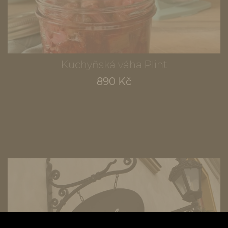
Kuchyňská váha Plint
890 Kč