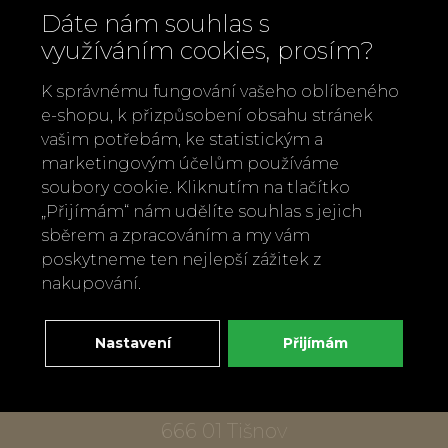
Dáte nám souhlas s
využíváním cookies, prosím?
K správnému fungování vašeho oblíbeného
e-shopu, k přizpůsobení obsahu stránek
vašim potřebám, ke statistickým a
marketingovým účelům používáme
Zavolejte nám
soubory cookie. Kliknutím na tlačítko
„Přijímám“ nám udělíte souhlas s jejich
+420 737 886 915
sběrem a zpracováním a my vám
Napište nám
poskytneme ten nejlepší zážitek z
info@bylobylibo.cz
nakupování.
Nastavení
Přijímám
Setkejme se:
dílna, obchod
Mlýnská 337
666 01 Tišnov