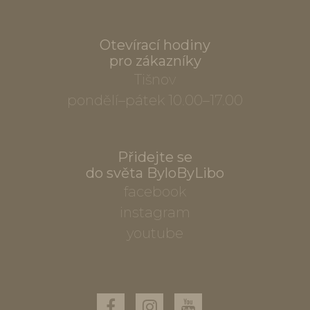
Otevírací hodiny
pro zákazníky
Tišnov
pondělí–pátek 10.00–17.00
Přidejte se
do světa ByloByLibo
facebook
instagram
youtube