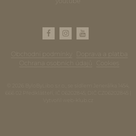
youtube
Obchodní podmínky
Doprava a platba
Ochrana osobních údajů
Cookies
© 2026 ByloByLibo s.r.o., se sídlem Jenerálka 1454,
666 02 Předklášteří, IČ 06202845, DIČ CZ06202845 |
Vytvořil
web-klub.cz