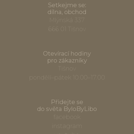
Setkejme se:
dílna, obchod
Mlýnská 337
666 01 Tišnov
Otevírací hodiny
pro zákazníky
Tišnov
pondělí–pátek 10.00–17.00
Přidejte se
do světa ByloByLibo
facebook
instagram