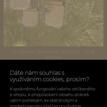
Originální dekorace z plechu, různé
motivy
od
160 Kč
Dáte nám souhlas s
využíváním cookies, prosím?
K správnému fungování vašeho oblíbeného
e-shopu, k přizpůsobení obsahu stránek
vašim potřebám, ke statistickým a
marketingovým účelům používáme