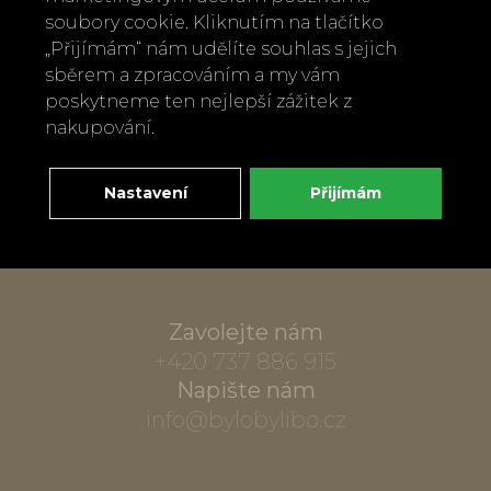
soubory cookie. Kliknutím na tlačítko
„Přijímám“ nám udělíte souhlas s jejich
sběrem a zpracováním a my vám
poskytneme ten nejlepší zážitek z
nakupování.
Nastavení
Přijímám
Zavolejte nám
+420 737 886 915
Napište nám
info@bylobylibo.cz