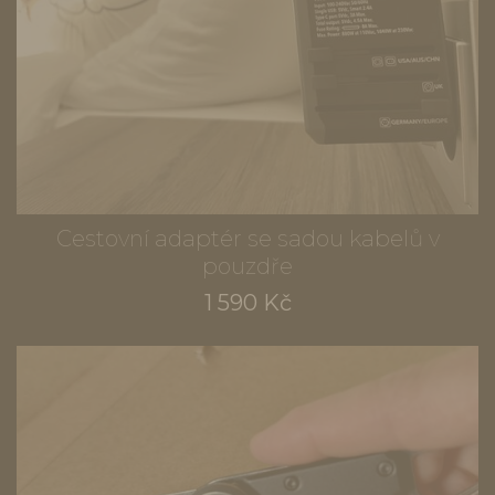
Cestovní adaptér se sadou kabelů v
pouzdře
1 590 Kč