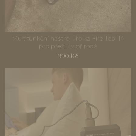
Multifunkční nástroj Troika Fire Tool 14
pro přežití v přírodě
990 Kč