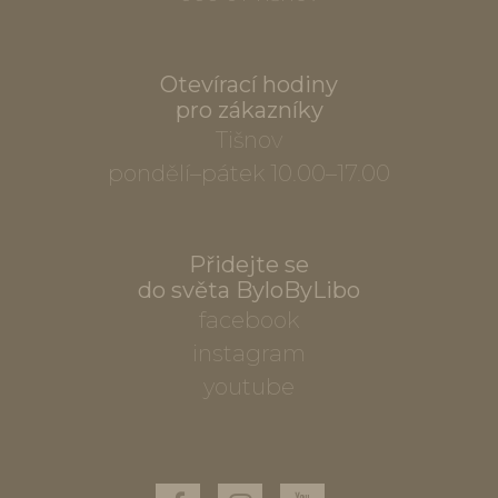
Otevírací hodiny
pro zákazníky
Tišnov
pondělí–pátek 10.00–17.00
Přidejte se
do světa ByloByLibo
facebook
instagram
youtube