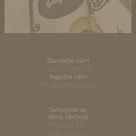
Zavolejte nám
+420 737 886 915
Napište nám
info@bylobylibo.cz
Setkejme se:
dílna, obchod
Mlýnská 337
666 01 Tišnov