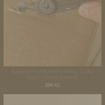
Kapesní multifunkční nástroj Troika
Egon v titanové barvě
399 Kč