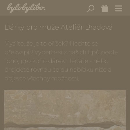
Dárky pro muže Ateliér Bradová
Myslíte, že je to oříšek? Nechte se
překvapit! Vyberte si z našich tipů podle
toho, pro koho dárek hledáte - nebo
projděte rovnou celou nabídku níže a
objevte všechny možnosti.