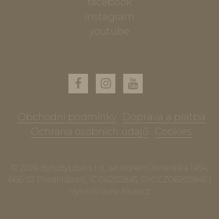
facebook
instagram
youtube
Obchodní podmínky
Doprava a platba
Ochrana osobních údajů
Cookies
© 2026 ByloByLibo s.r.o., se sídlem Jenerálka 1454,
666 02 Předklášteří, IČ 06202845, DIČ CZ06202845 |
Vytvořil
web-klub.cz