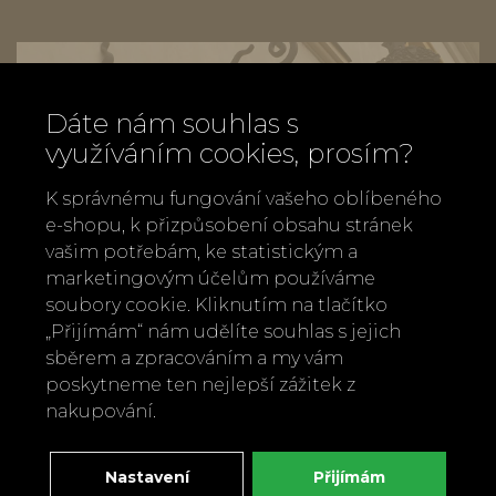
Dáte nám souhlas s
využíváním cookies, prosím?
K správnému fungování vašeho oblíbeného
e-shopu, k přizpůsobení obsahu stránek
vašim potřebám, ke statistickým a
marketingovým účelům používáme
soubory cookie. Kliknutím na tlačítko
„Přijímám“ nám udělíte souhlas s jejich
sběrem a zpracováním a my vám
poskytneme ten nejlepší zážitek z
Zavolejte nám
nakupování.
+420 737 886 915
Napište nám
Nastavení
Přijímám
info@bylobylibo.cz