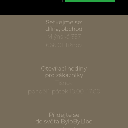
Setkejme se:
dílna, obchod
Mlýnská 337
666 01 Tišnov
Otevírací hodiny
pro zákazníky
Tišnov
pondělí–pátek 10.00–17.00
Přidejte se
do světa ByloByLibo