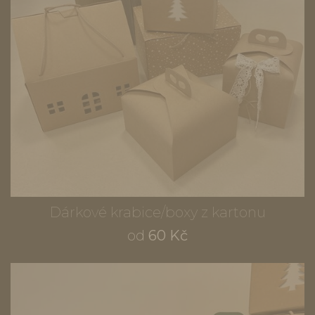
Dárkové krabice/boxy z kartonu
od
60 Kč