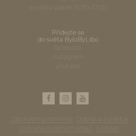
pondělí–pátek 10.00–17.00
Přidejte se
do světa ByloByLibo
facebook
instagram
youtube
Obchodní podmínky
Doprava a platba
Ochrana osobních údajů
Cookies