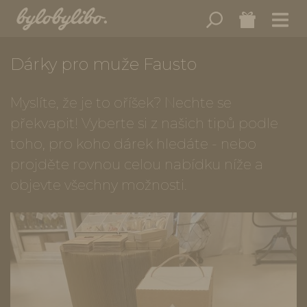
Dárky pro muže Fausto
Myslíte, že je to oříšek? Nechte se
překvapit! Vyberte si z našich tipů podle
toho, pro koho dárek hledáte - nebo
projděte rovnou celou nabídku níže a
objevte všechny možnosti.