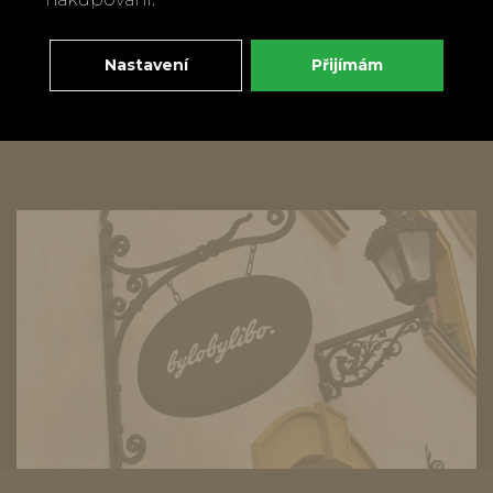
černé variace
od
80 Kč
Nastavení
Přijímám