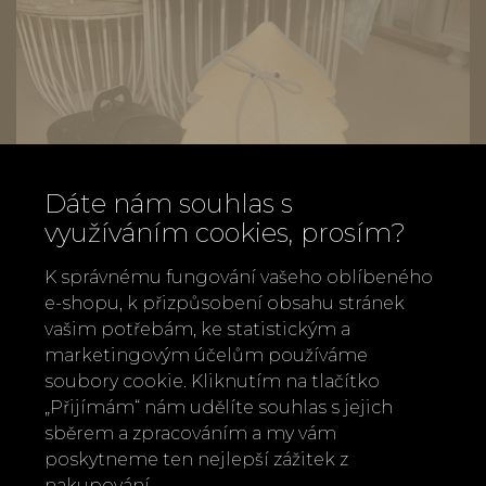
Dáte nám souhlas s
využíváním cookies, prosím?
K správnému fungování vašeho oblíbeného
e-shopu, k přizpůsobení obsahu stránek
vašim potřebám, ke statistickým a
marketingovým účelům používáme
soubory cookie. Kliknutím na tlačítko
„Přijímám“ nám udělíte souhlas s jejich
sběrem a zpracováním a my vám
poskytneme ten nejlepší zážitek z
Vánoční dárkové krabice/boxy, zlaté a
nakupování.