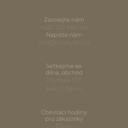
Zavolejte nám
+420 737 886 915
Napište nám
info@bylobylibo.cz
Setkejme se:
dílna, obchod
Mlýnská 337
666 01 Tišnov
Otevírací hodiny
pro zákazníky
Tišnov