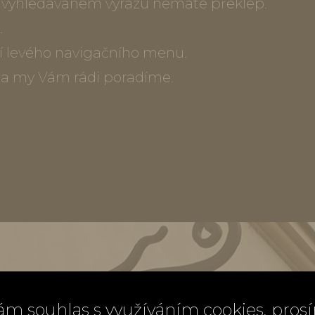
ve vyhledávaném výrazu nemáte překlep.
.
í levého navigačního menu.
) a my Vám rádi poradíme.
ám souhlas s využíváním cookies, pros