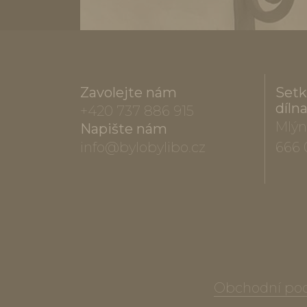
Zavolejte nám
Setk
díln
+420 737 886 915
Mlýn
Napište nám
info@bylobylibo.cz
666 
Obchodní po