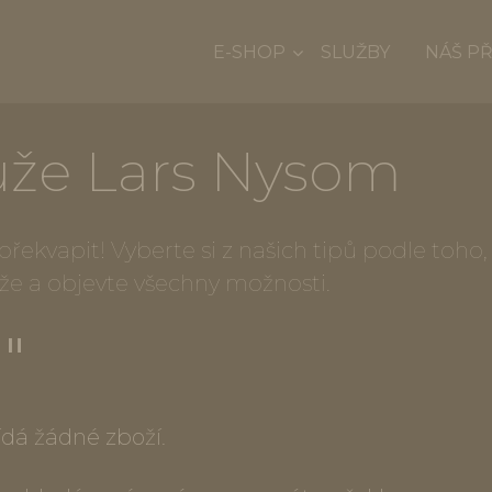
E-SHOP
SLUŽBY
NÁŠ P
uže Lars Nysom
e překvapit! Vyberte si z našich tipů podle toh
íže a objevte všechny možnosti.
""
dá žádné zboží.