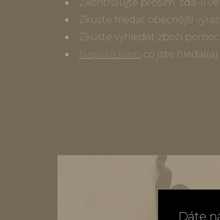
Zkontrolujte prosím, zda-li 
Zkuste hledat obecnější výraz
Zkuste vyhledat zboží pomoc
Napište nám
co jste hledal(a
Dáte n