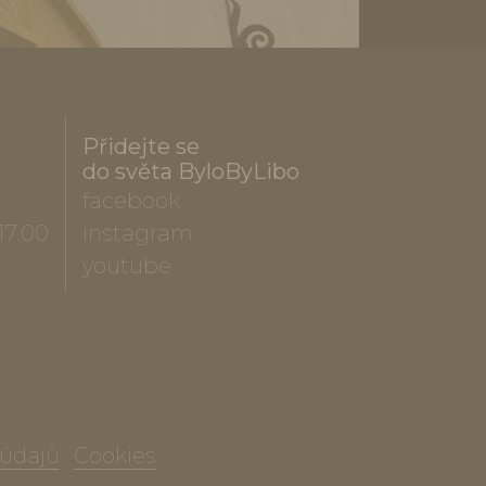
Přidejte se
do světa ByloByLibo
facebook
17.00
instagram
youtube
 údajů
Cookies