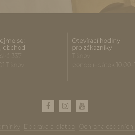
ejme se:
Otevírací hodiny
a, obchod
pro zákazníky
ská 337
Tišnov
01 Tišnov
pondělí–pátek 10.00–
dmínky
Doprava a platba
Ochrana osobních