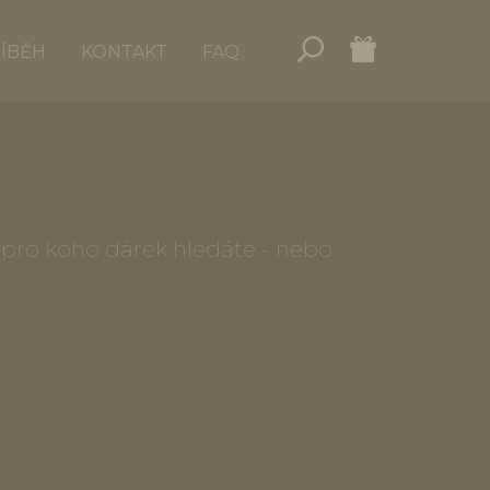
ŘÍBĚH
KONTAKT
FAQ
o, pro koho dárek hledáte - nebo