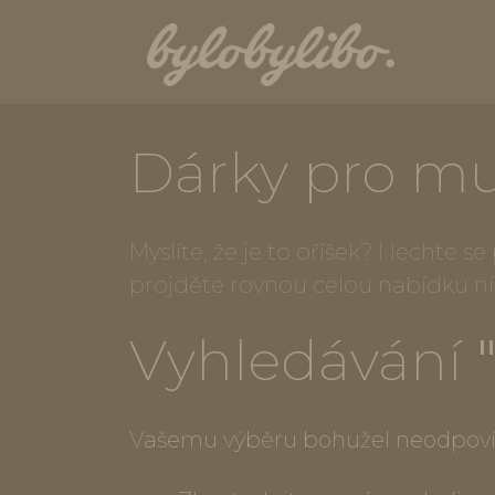
Dárky pro m
Myslíte, že je to oříšek? Nechte s
projděte rovnou celou nabídku n
Vyhledávání
Vašemu výběru bohužel neodpoví