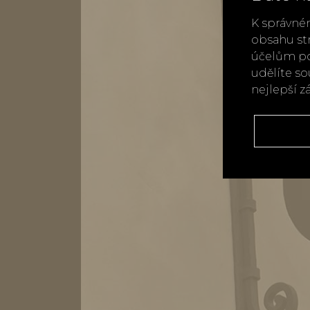
K správné
obsahu st
účelům po
udělíte s
nejlepší z