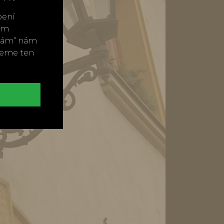
bení
vým
ímám“ nám
neme ten