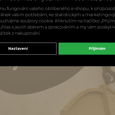
mu fungování vašeho oblíbeného e-shopu, k přizpůso
ránek vašim potřebám, ke statistickým a marketingo
užíváme soubory cookie. Kliknutím na tlačítko „Přij
ouhlas s jejich sběrem a zpracováním a my vám poskyt
ážitek z nakupování.
Nastavení
Přijímám