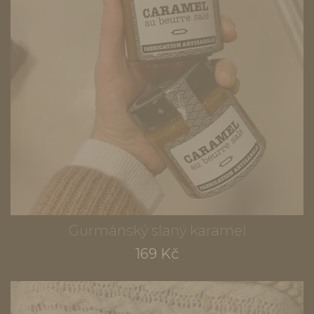
Gurmánský slaný karamel
169 Kč