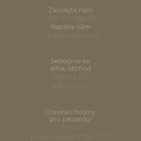
Zavolejte nám
+420 737 886 915
Napište nám
info@bylobylibo.cz
Setkejme se:
dílna, obchod
Mlýnská 337
666 01 Tišnov
Otevírací hodiny
pro zákazníky
Tišnov
pondělí–pátek 10.00–17.00