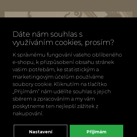
Dáte nám souhlas s
využíváním cookies, prosím?
K správnému fungování vašeho oblíbeného
e-shopu, k přizpůsobení obsahu stránek
vašim potřebám, ke statistickým a
marketingovým účelům používáme
soubory cookie. Kliknutím na tlačítko
„Přijímám“ nám udělíte souhlas s jejich
sběrem a zpracováním a my vám
poskytneme ten nejlepší zážitek z
Zavolejte nám
nakupování.
+420 737 886 915
Napište nám
Nastavení
Přijímám
info@bylobylibo.cz