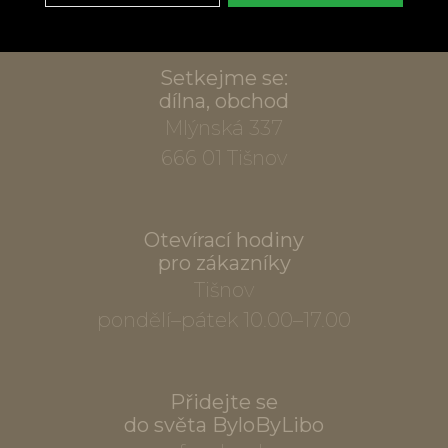
Setkejme se:
dílna, obchod
Mlýnská 337
666 01 Tišnov
Otevírací hodiny
pro zákazníky
Tišnov
pondělí–pátek 10.00–17.00
Přidejte se
do světa ByloByLibo