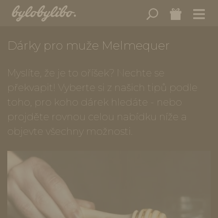
Dárky pro muže Melmequer
Myslíte, že je to oříšek? Nechte se
překvapit! Vyberte si z našich tipů podle
toho, pro koho dárek hledáte - nebo
projděte rovnou celou nabídku níže a
objevte všechny možnosti.