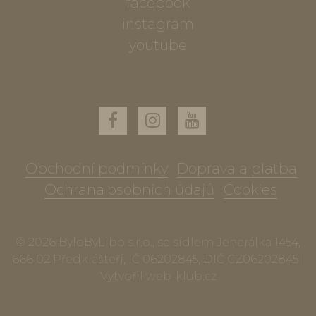
facebook
instagram
youtube
Obchodní podmínky
Doprava a platba
Ochrana osobních údajů
Cookies
© 2026 ByloByLibo s.r.o., se sídlem Jenerálka 1454,
666 02 Předklášteří, IČ 06202845, DIČ CZ06202845 |
Vytvořil
web-klub.cz