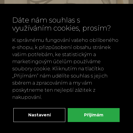
Dáte nám souhlas s
využíváním cookies, prosím?
K správnému fungování vašeho oblíbeného
e-shopu, k přizpůsobení obsahu stránek
vašim potřebám, ke statistickým a
marketingovým účelům používáme
soubory cookie. Kliknutím na tlačítko
„Přijímám“ nám udělíte souhlas s jejich
Zavolejte nám
sběrem a zpracováním a my vám
+420 737 886 915
poskytneme ten nejlepší zážitek z
nakupování.
Napište nám
info@bylobylibo.cz
Nastavení
Přijímám
Setkejme se: