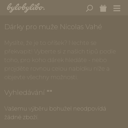
Dárky pro muže Nicolas Vahé
Myslíte, že je to oříšek? Nechte se
překvapit! Vyberte si z našich tipů podle
toho, pro koho dárek hledáte - nebo
projděte rovnou celou nabídku níže a
objevte všechny možnosti.
Vyhledávání
""
Vašemu výběru bohužel neodpovídá
žádné zboží.