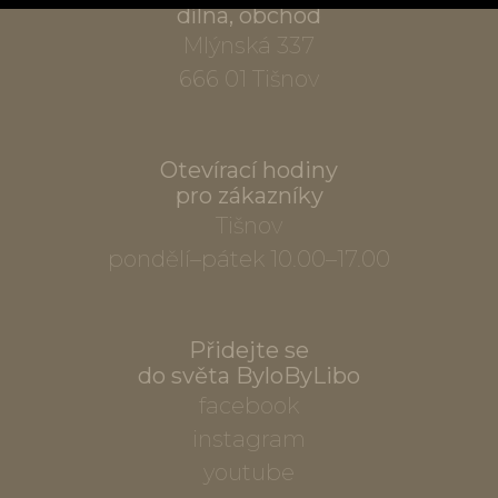
dílna, obchod
Mlýnská 337
666 01 Tišnov
Otevírací hodiny
pro zákazníky
Tišnov
pondělí–pátek 10.00–17.00
Přidejte se
do světa ByloByLibo
facebook
instagram
youtube