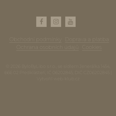
Obchodní podmínky
Doprava a platba
Ochrana osobních údajů
Cookies
© 2026 ByloByLibo s.r.o., se sídlem Jenerálka 1454,
666 02 Předklášteří, IČ 06202845, DIČ CZ06202845 |
Vytvořil
web-klub.cz