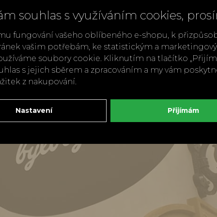
ám souhlas s využíváním cookies, pros
mu fungování vašeho oblíbeného e-shopu, k přizpůso
ránek vašim potřebám, ke statistickým a marketingo
užíváme soubory cookie. Kliknutím na tlačítko „Přij
ouhlas s jejich sběrem a zpracováním a my vám poskyt
ážitek z nakupování.
Nastavení
Přijímám