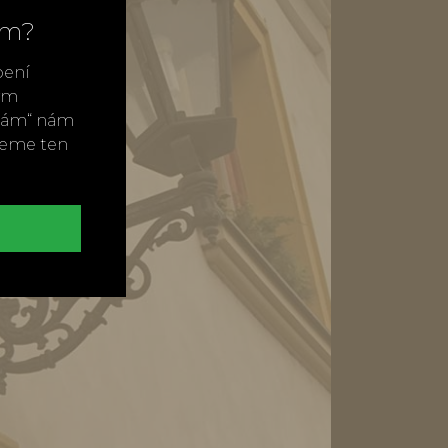
ím?
bení
vým
ímám“ nám
neme ten