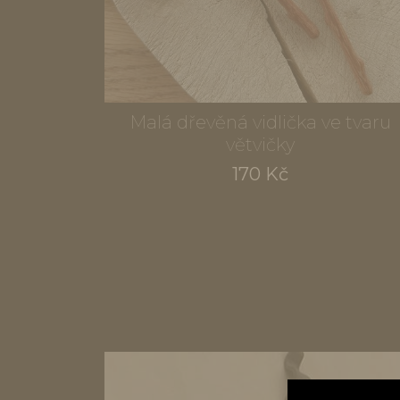
Malá dřevěná vidlička ve tvaru
větvičky
170 Kč