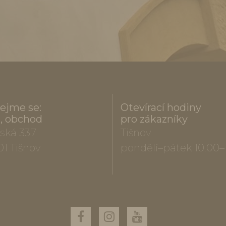
ejme se:
Otevírací hodiny
a, obchod
pro zákazníky
ská 337
Tišnov
01 Tišnov
pondělí–pátek 10.00–