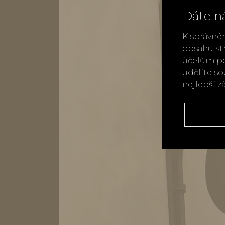
Dáte n
K správné
obsahu st
účelům po
udělíte s
nejlepší z