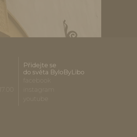
Přidejte se
do světa ByloByLibo
facebook
17.00
instagram
youtube