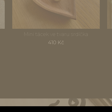
Mini tácek ve tvaru srdíčka
410 Kč