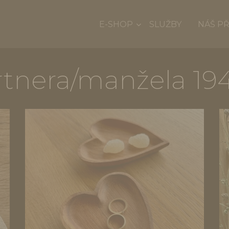
E-SHOP
SLUŽBY
NÁŠ P
rtnera/manžela 194