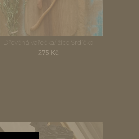
Dřevěná vařečka/lžíce Srdíčko
275 Kč