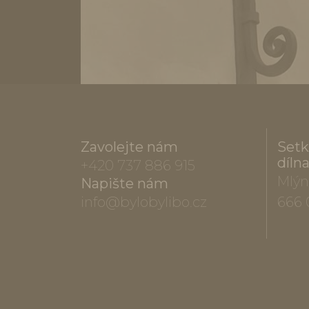
Zavolejte nám
Setk
díln
+420 737 886 915
Mlýn
Napište nám
info@bylobylibo.cz
666 