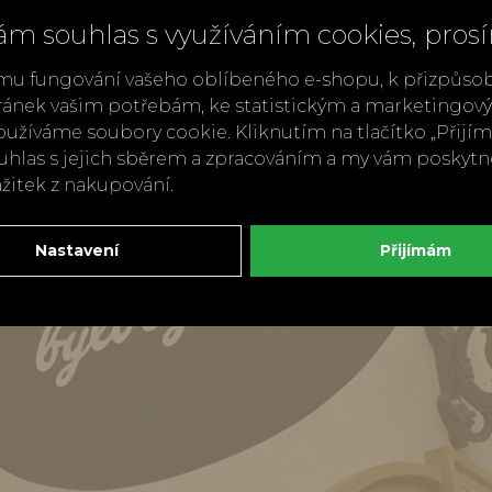
ám souhlas s využíváním cookies, pros
mu fungování vašeho oblíbeného e-shopu, k přizpůso
ránek vašim potřebám, ke statistickým a marketingo
užíváme soubory cookie. Kliknutím na tlačítko „Přij
ouhlas s jejich sběrem a zpracováním a my vám poskyt
ážitek z nakupování.
Nastavení
Přijímám