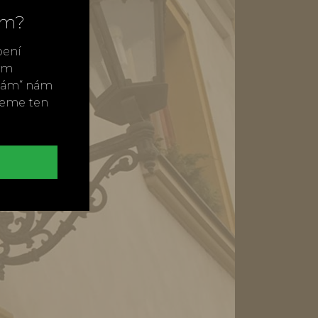
ím?
bení
vým
ímám“ nám
neme ten