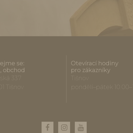
ejme se:
Otevírací hodiny
a, obchod
pro zákazníky
ská 337
Tišnov
01 Tišnov
pondělí–pátek 10.00–