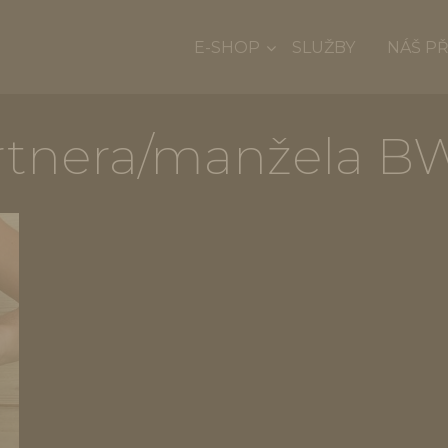
E-SHOP
SLUŽBY
NÁŠ P
artnera/manžela B