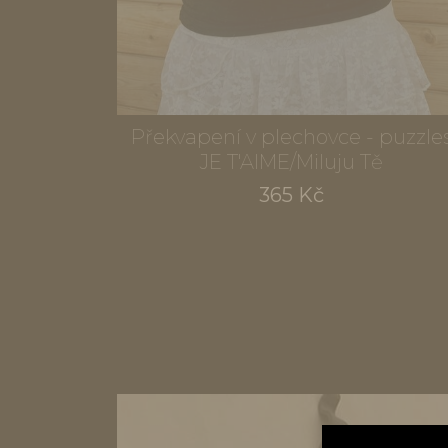
Překvapení v plechovce - puzzle
JE T'AIME/Miluju Tě
365 Kč