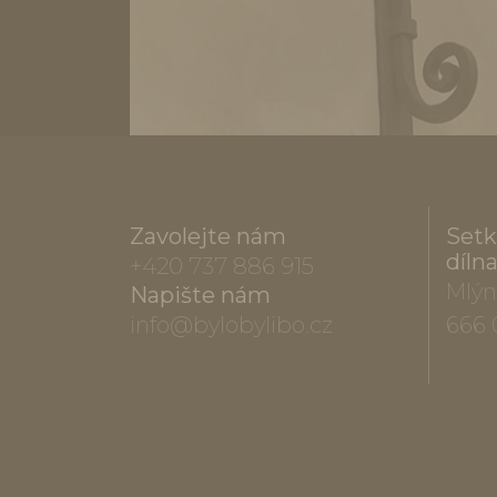
Zavolejte nám
Setk
díln
+420 737 886 915
Mlýn
Napište nám
info@bylobylibo.cz
666 