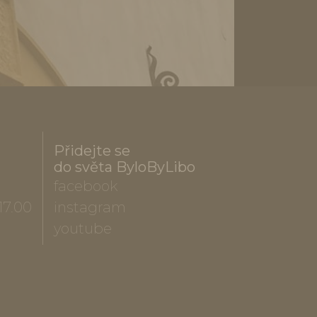
Přidejte se
do světa ByloByLibo
facebook
17.00
instagram
youtube