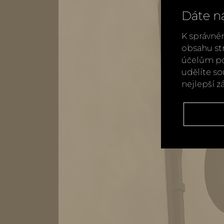
Dáte n
K správné
obsahu st
účelům po
udělíte s
nejlepší z