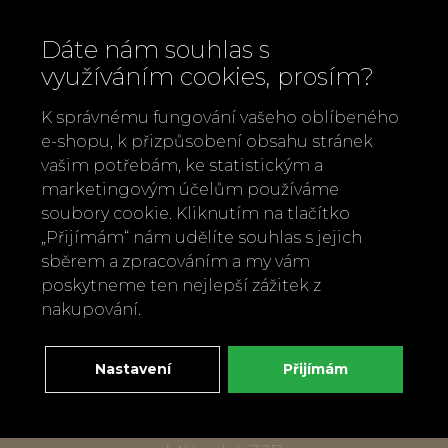
Dáte nám souhlas s
využíváním cookies, prosím?
K správnému fungování vašeho oblíbeného
e-shopu, k přizpůsobení obsahu stránek
vašim potřebám, ke statistickým a
marketingovým účelům používáme
soubory cookie. Kliknutím na tlačítko
„Přijímám“ nám udělíte souhlas s jejich
Zavolejte nám
sběrem a zpracováním a my vám
+420 737 886 915
poskytneme ten nejlepší zážitek z
Napište nám
nakupování.
info@bylobylibo.cz
Nastavení
Přijímám
Setkejme se:
dílna, obchod