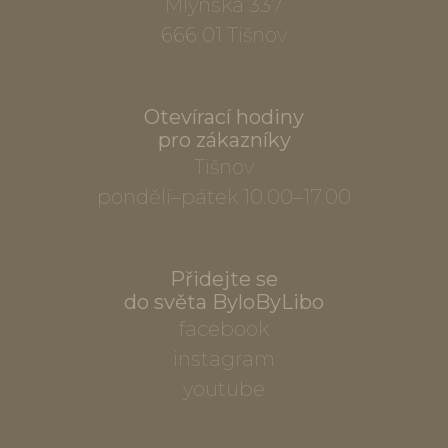
Mlýnská 337
666 01 Tišnov
Otevírací hodiny
pro zákazníky
Tišnov
pondělí–pátek 10.00–17.00
Přidejte se
do světa ByloByLibo
facebook
instagram
youtube