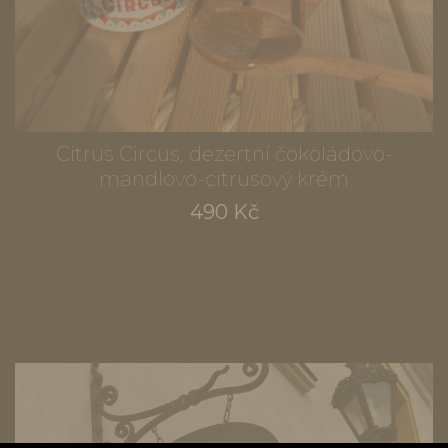
Citrus Circus, dezertní čokoládovo-
mandlovo-citrusový krém
490 Kč