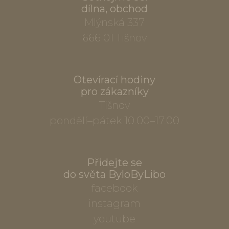
dílna, obchod
Mlýnská 337
666 01 Tišnov
Otevírací hodiny
pro zákazníky
Tišnov
pondělí–pátek 10.00–17.00
Přidejte se
do světa ByloByLibo
facebook
instagram
youtube