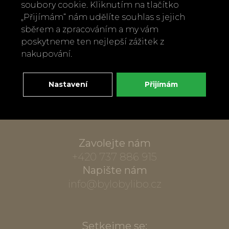
soubory cookie. Kliknutím na tlačítko
„Přijímám“ nám udělíte souhlas s jejich
sběrem a zpracováním a my vám
poskytneme ten nejlepší zážitek z
nakupování.
Nastavení
Přijímám
Zavolejte nám
+420 737 886 915
Napište nám
info@bylobylibo.cz
Setkejme se: