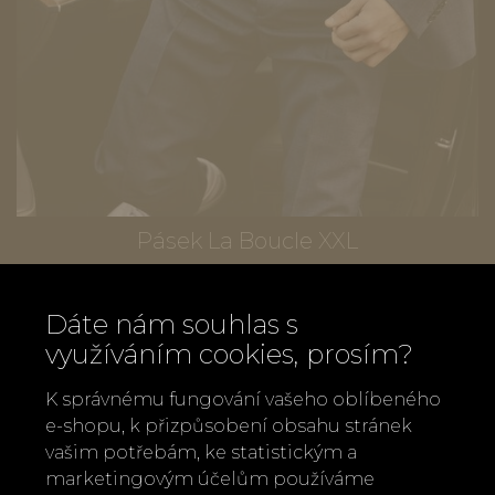
Pásek La Boucle XXL
1 690 Kč
Dáte nám souhlas s
využíváním cookies, prosím?
K správnému fungování vašeho oblíbeného
e-shopu, k přizpůsobení obsahu stránek
vašim potřebám, ke statistickým a
marketingovým účelům používáme