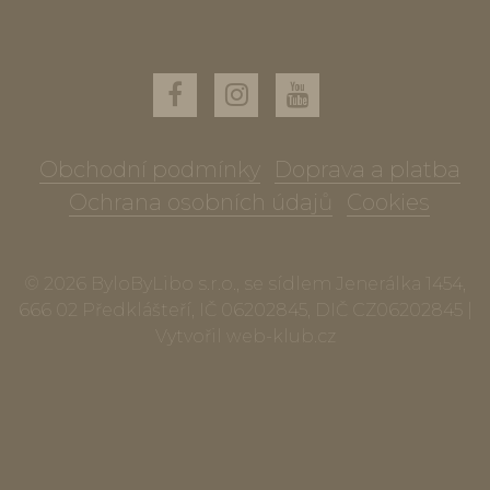
Obchodní podmínky
Doprava a platba
Ochrana osobních údajů
Cookies
© 2026 ByloByLibo s.r.o., se sídlem Jenerálka 1454,
666 02 Předklášteří, IČ 06202845, DIČ CZ06202845 |
Vytvořil
web-klub.cz