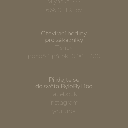
Mlýnská 337
666 01 Tišnov
Otevírací hodiny
pro zákazníky
Tišnov
pondělí–pátek 10.00–17.00
Přidejte se
do světa ByloByLibo
facebook
instagram
youtube