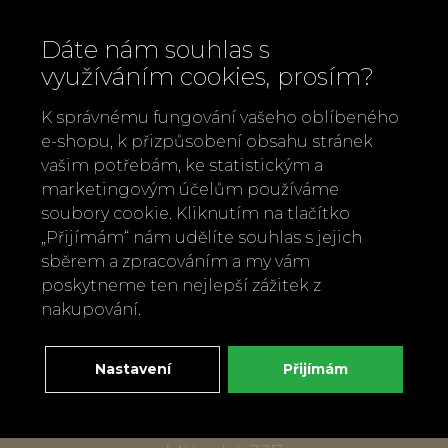
Dáte nám souhlas s
využíváním cookies, prosím?
K správnému fungování vašeho oblíbeného
e-shopu, k přizpůsobení obsahu stránek
vašim potřebám, ke statistickým a
marketingovým účelům používáme
soubory cookie. Kliknutím na tlačítko
„Přijímám“ nám udělíte souhlas s jejich
Zavolejte nám
sběrem a zpracováním a my vám
+420 737 886 915
poskytneme ten nejlepší zážitek z
Napište nám
nakupování.
info@bylobylibo.cz
Nastavení
Přijímám
Setkejme se:
dílna, obchod