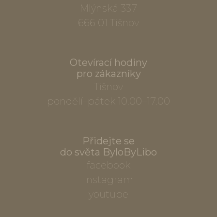
Mlýnská 337
666 01 Tišnov
Otevírací hodiny
pro zákazníky
Tišnov
pondělí–pátek 10.00–17.00
Přidejte se
do světa ByloByLibo
facebook
instagram
youtube