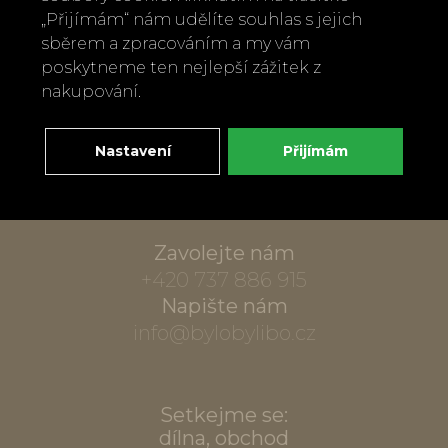
„Přijímám“ nám udělíte souhlas s jejich
sběrem a zpracováním a my vám
poskytneme ten nejlepší zážitek z
nakupování.
Nastavení
Přijímám
Zavolejte nám
+420 737 886 915
Napište nám
info@bylobylibo.cz
Setkejme se:
dílna, obchod