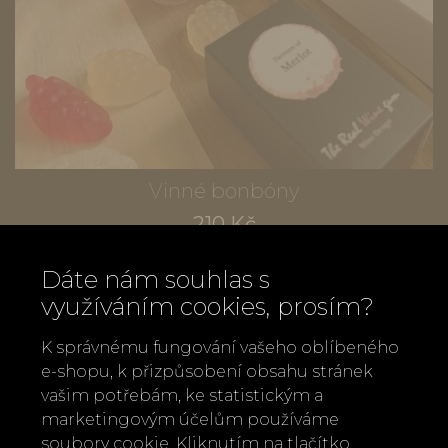
Vinné bonbóny
210 Kč
Dáte nám souhlas s
využíváním cookies, prosím?
K správnému fungování vašeho oblíbeného
e-shopu, k přizpůsobení obsahu stránek
vašim potřebám, ke statistickým a
marketingovým účelům používáme
soubory cookie. Kliknutím na tlačítko