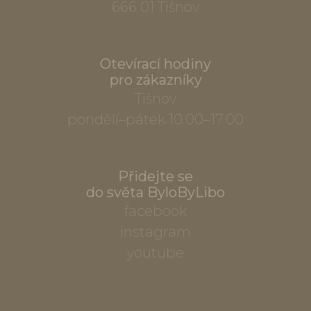
666 01 Tišnov
Otevírací hodiny
pro zákazníky
Tišnov
pondělí–pátek 10.00–17.00
Přidejte se
do světa ByloByLibo
facebook
instagram
youtube