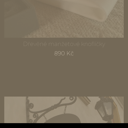
Dřevěné manžetové knoflíčky
890 Kč