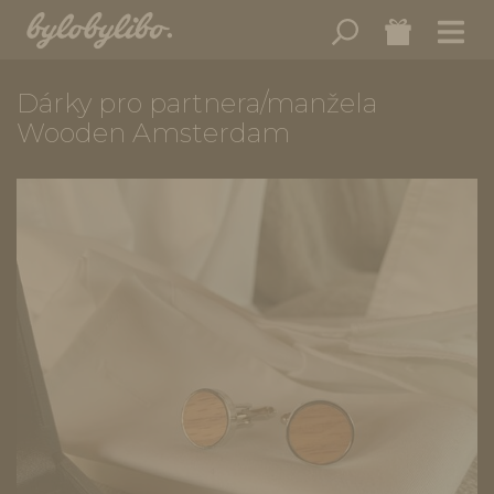
Dárky pro partnera/manžela
Wooden Amsterdam