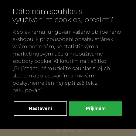
Dáte nám souhlas s
využíváním cookies, prosím?
K správnému fungování vašeho oblíbeného
e-shopu, k přizpůsobení obsahu stránek
vašim potřebám, ke statistickým a
marketingovým účelům používáme
soubory cookie. Kliknutím na tlačítko
Zavolejte nám
„Přijímám“ nám udělíte souhlas s jejich
+420 737 886 915
sběrem a zpracováním a my vám
Napište nám
poskytneme ten nejlepší zážitek z
info@bylobylibo.cz
nakupování.
Nastavení
Přijímám
Setkejme se:
dílna, obchod
Mlýnská 337