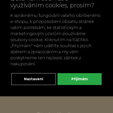
využíváním cookies, prosím?
K správnému fungování vašeho oblíbeného
e-shopu, k přizpůsobení obsahu stránek
vašim potřebám, ke statistickým a
Zavolejte nám
marketingovým účelům používáme
+420 737 886 915
soubory cookie. Kliknutím na tlačítko
Napište nám
„Přijímám“ nám udělíte souhlas s jejich
sběrem a zpracováním a my vám
info@bylobylibo.cz
poskytneme ten nejlepší zážitek z
nakupování.
Setkejme se:
dílna, obchod
Nastavení
Přijímám
Mlýnská 337
666 01 Tišnov