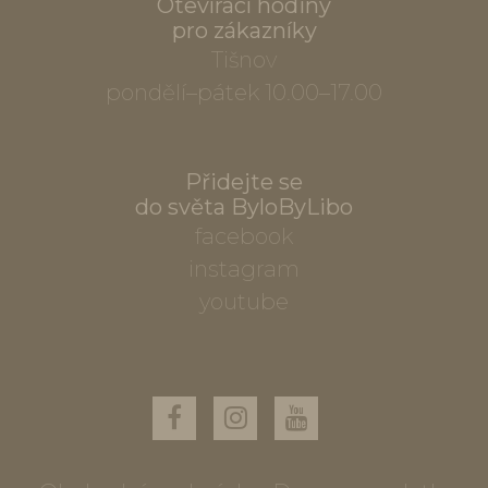
Otevírací hodiny
pro zákazníky
Tišnov
pondělí–pátek 10.00–17.00
Přidejte se
do světa ByloByLibo
facebook
instagram
youtube