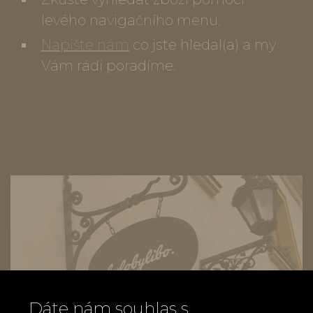
levého navigačního menu.
Napište nám
co jste hledal(a) a my
Vám rádi poradíme.
Dáte nám souhlas s