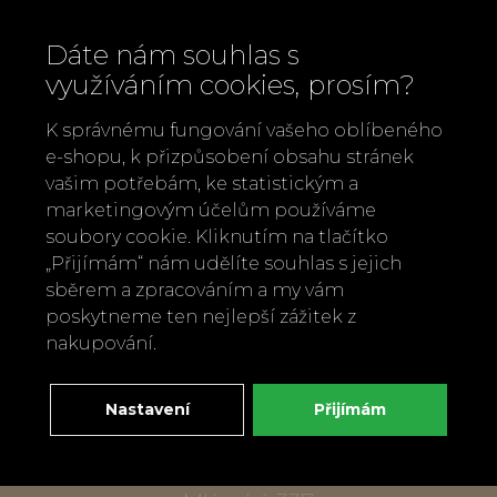
Dáte nám souhlas s
využíváním cookies, prosím?
K správnému fungování vašeho oblíbeného
e-shopu, k přizpůsobení obsahu stránek
vašim potřebám, ke statistickým a
marketingovým účelům používáme
soubory cookie. Kliknutím na tlačítko
„Přijímám“ nám udělíte souhlas s jejich
Zavolejte nám
sběrem a zpracováním a my vám
+420 737 886 915
poskytneme ten nejlepší zážitek z
Napište nám
nakupování.
info@bylobylibo.cz
Nastavení
Přijímám
Setkejme se:
dílna, obchod