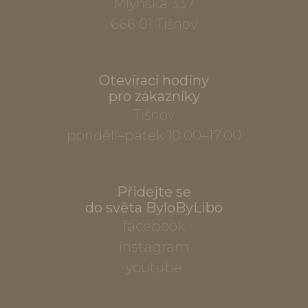
Mlýnská 337
666 01 Tišnov
Otevírací hodiny
pro zákazníky
Tišnov
pondělí–pátek 10.00–17.00
Přidejte se
do světa ByloByLibo
facebook
instagram
youtube