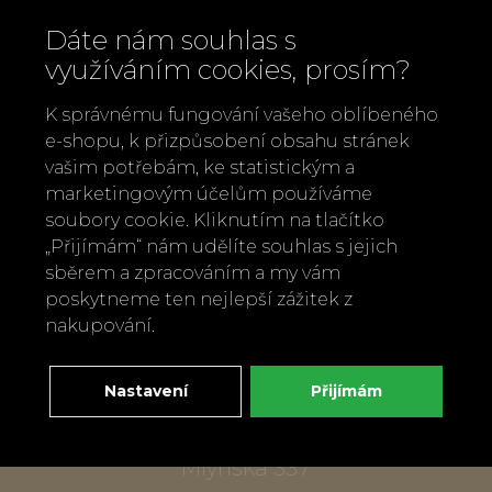
Dáte nám souhlas s
využíváním cookies, prosím?
K správnému fungování vašeho oblíbeného
e-shopu, k přizpůsobení obsahu stránek
vašim potřebám, ke statistickým a
marketingovým účelům používáme
soubory cookie. Kliknutím na tlačítko
Zavolejte nám
„Přijímám“ nám udělíte souhlas s jejich
+420 737 886 915
sběrem a zpracováním a my vám
Napište nám
poskytneme ten nejlepší zážitek z
info@bylobylibo.cz
nakupování.
Nastavení
Přijímám
Setkejme se:
dílna, obchod
Mlýnská 337