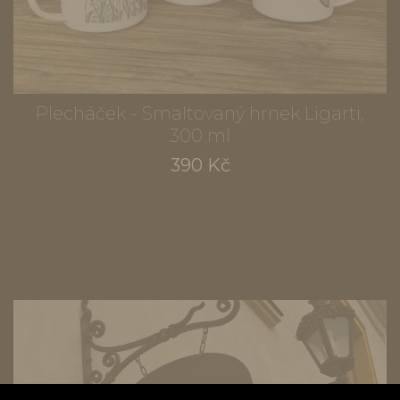
Plecháček - Smaltovaný hrnek Ligarti,
300 ml
390 Kč