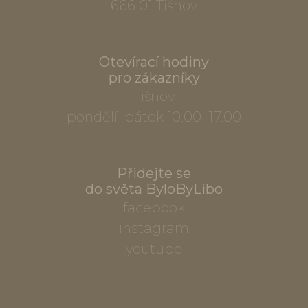
666 01 Tišnov
Otevírací hodiny
pro zákazníky
Tišnov
pondělí–pátek 10.00–17.00
Přidejte se
do světa ByloByLibo
facebook
instagram
youtube