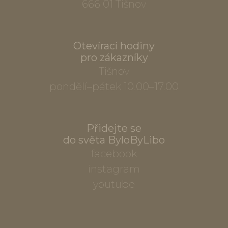
666 01 Tišnov
Otevírací hodiny
pro zákazníky
Tišnov
pondělí–pátek 10.00–17.00
Přidejte se
do světa ByloByLibo
facebook
instagram
youtube