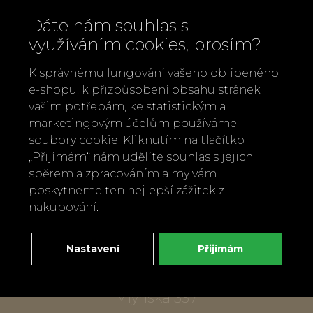
Dáte nám souhlas s
využíváním cookies, prosím?
K správnému fungování vašeho oblíbeného
e-shopu, k přizpůsobení obsahu stránek
vašim potřebám, ke statistickým a
marketingovým účelům používáme
soubory cookie. Kliknutím na tlačítko
Zavolejte nám
„Přijímám“ nám udělíte souhlas s jejich
+420 737 886 915
sběrem a zpracováním a my vám
Napište nám
poskytneme ten nejlepší zážitek z
info@bylobylibo.cz
nakupování.
Nastavení
Přijímám
Setkejme se:
dílna, obchod
Mlýnská 337