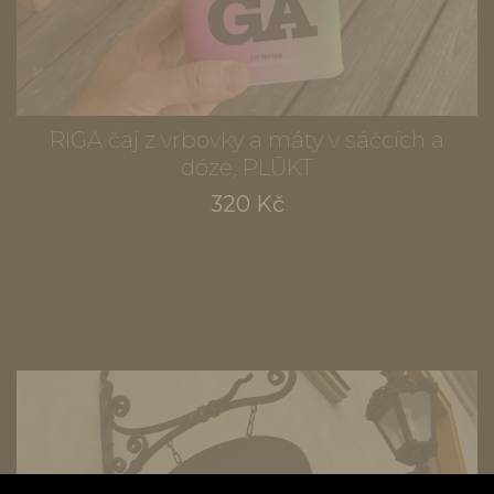
RIGA čaj z vrbovky a máty v sáčcích a
dóze, PLŪKT
320 Kč