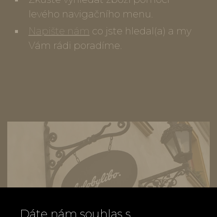
levého navigačního menu.
Napište nám
co jste hledal(a) a my
Vám rádi poradíme.
Dáte nám souhlas s