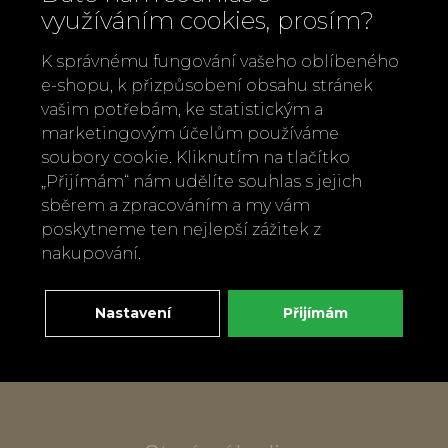
využíváním cookies, prosím?
K správnému fungování vašeho oblíbeného
e-shopu, k přizpůsobení obsahu stránek
vašim potřebám, ke statistickým a
Zavolejte nám
marketingovým účelům používáme
+420 737 886 915
soubory cookie. Kliknutím na tlačítko
Napište nám
„Přijímám“ nám udělíte souhlas s jejich
sběrem a zpracováním a my vám
info@bylobylibo.cz
poskytneme ten nejlepší zážitek z
nakupování.
Setkejme se:
dílna, obchod
Nastavení
Přijímám
Mlýnská 337
666 01 Tišnov