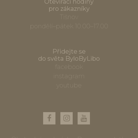
Otevírací hodiny
pro zákazníky
Tišnov
pondělí–pátek 10.00–17.00
Přidejte se
do světa ByloByLibo
facebook
instagram
youtube