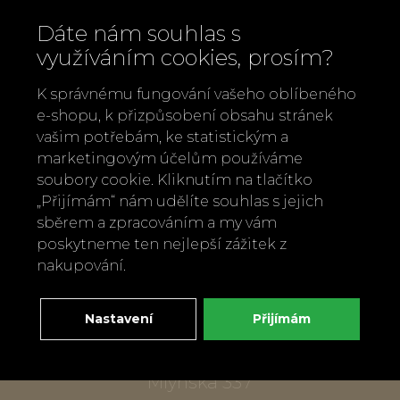
Dáte nám souhlas s
využíváním cookies, prosím?
K správnému fungování vašeho oblíbeného
e-shopu, k přizpůsobení obsahu stránek
vašim potřebám, ke statistickým a
marketingovým účelům používáme
soubory cookie. Kliknutím na tlačítko
Zavolejte nám
„Přijímám“ nám udělíte souhlas s jejich
+420 737 886 915
sběrem a zpracováním a my vám
Napište nám
poskytneme ten nejlepší zážitek z
info@bylobylibo.cz
nakupování.
Nastavení
Přijímám
Setkejme se:
dílna, obchod
Mlýnská 337