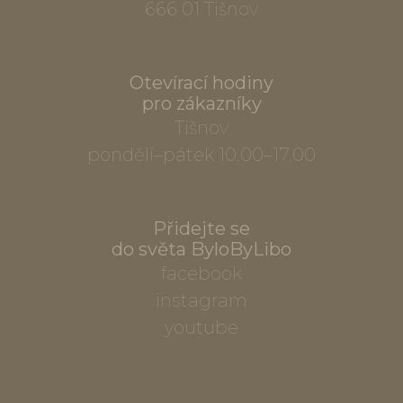
666 01 Tišnov
Otevírací hodiny
pro zákazníky
Tišnov
pondělí–pátek 10.00–17.00
Přidejte se
do světa ByloByLibo
facebook
instagram
youtube