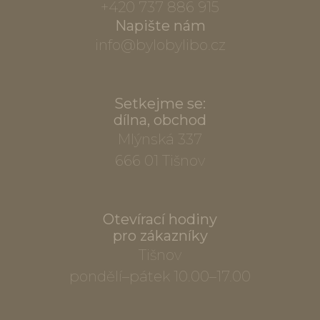
+420 737 886 915
Napište nám
info@bylobylibo.cz
Setkejme se:
dílna, obchod
Mlýnská 337
666 01 Tišnov
Otevírací hodiny
pro zákazníky
Tišnov
pondělí–pátek 10.00–17.00