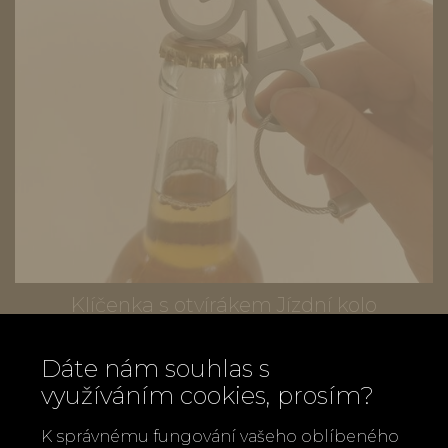
Klíčenka s otvírákem Jízdní kolo
299 Kč
Dáte nám souhlas s
využíváním cookies, prosím?
K správnému fungování vašeho oblíbeného