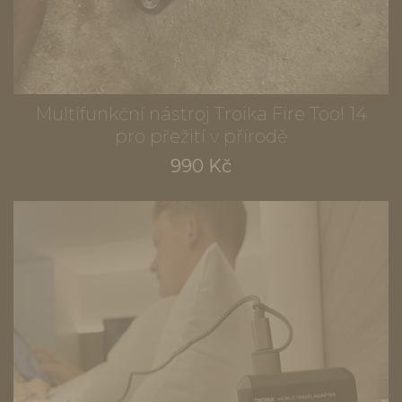
Multifunkční nástroj Troika Fire Tool 14
pro přežití v přírodě
990 Kč