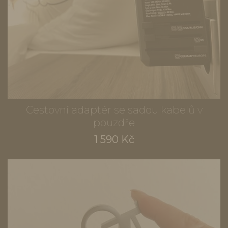
Cestovní adaptér se sadou kabelů v
pouzdře
1 590 Kč