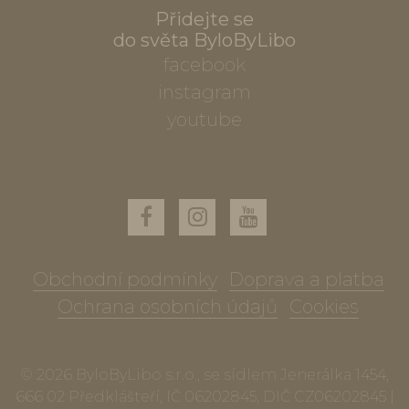
Přidejte se
do světa ByloByLibo
facebook
instagram
youtube
Obchodní podmínky
Doprava a platba
Ochrana osobních údajů
Cookies
© 2026 ByloByLibo s.r.o., se sídlem Jenerálka 1454,
666 02 Předklášteří, IČ 06202845, DIČ CZ06202845 |