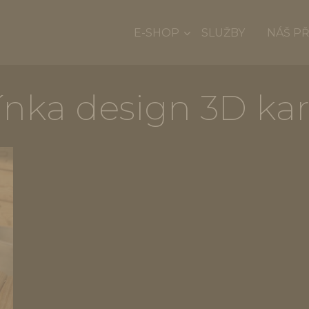
E-SHOP
SLUŽBY
NÁŠ P
ínka design 3D ka