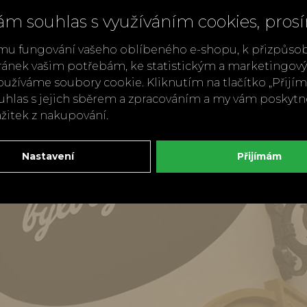
ám souhlas s využíváním cookies, pros
mu fungování vašeho oblíbeného e-shopu, k přizpůso
ránek vašim potřebám, ke statistickým a marketingo
užíváme soubory cookie. Kliknutím na tlačítko „Přij
ouhlas s jejich sběrem a zpracováním a my vám poskyt
ážitek z nakupování.
Nastavení
Přijímám