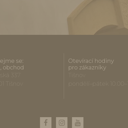
ejme se:
Otevírací hodiny
a, obchod
pro zákazníky
ská 337
Tišnov
01 Tišnov
pondělí–pátek 10.00–