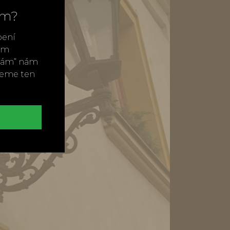
ím?
bení
vým
ímám“ nám
neme ten