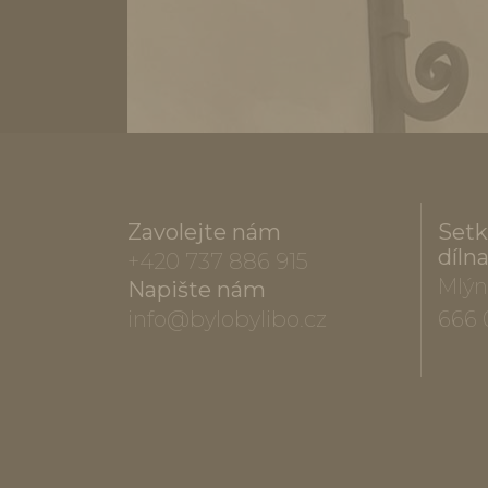
Zavolejte nám
Setk
díln
+420 737 886 915
Mlýn
Napište nám
info@bylobylibo.cz
666 