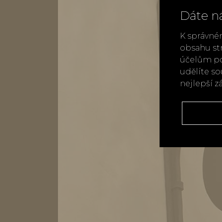
Dáte n
K správné
obsahu st
účelům po
udělíte s
nejlepší z