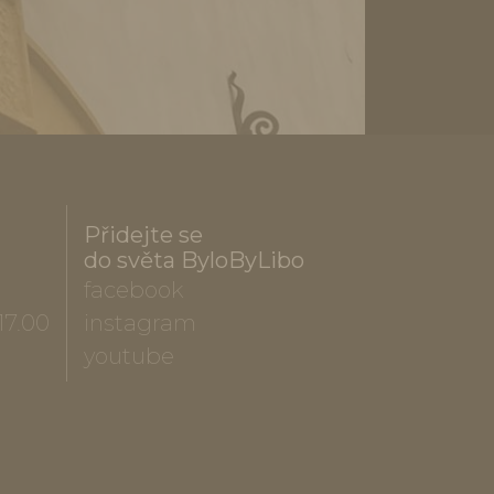
Přidejte se
do světa ByloByLibo
facebook
17.00
instagram
youtube