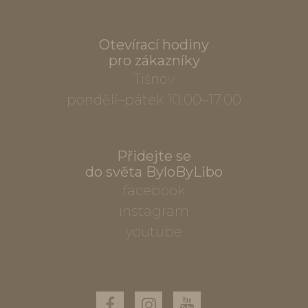
Otevírací hodiny
pro zákazníky
Tišnov
pondělí–pátek 10.00–17.00
Přidejte se
do světa ByloByLibo
facebook
instagram
youtube