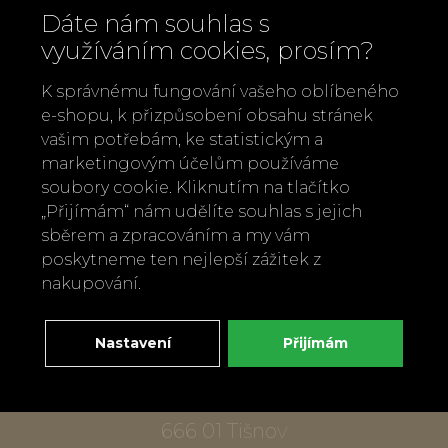
Dáte nám souhlas s
využíváním cookies, prosím?
K správnému fungování vašeho oblíbeného
e-shopu, k přizpůsobení obsahu stránek
vašim potřebám, ke statistickým a
marketingovým účelům používáme
Zavolejte nám
soubory cookie. Kliknutím na tlačítko
„Přijímám“ nám udělíte souhlas s jejich
+420 737 886 915
sběrem a zpracováním a my vám
Napište nám
poskytneme ten nejlepší zážitek z
info@bylobylibo.cz
nakupování.
Nastavení
Přijímám
Setkejme se:
dílna, obchod
Mlýnská 337
666 01 Tišnov