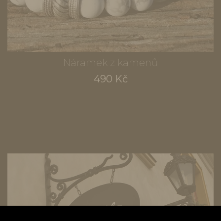
Náramek z kamenů
490 Kč