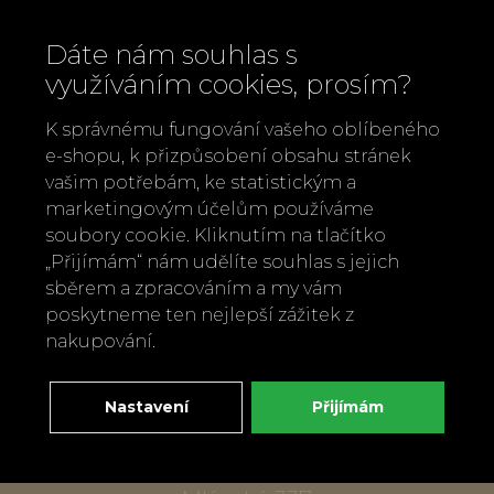
Dáte nám souhlas s
využíváním cookies, prosím?
K správnému fungování vašeho oblíbeného
e-shopu, k přizpůsobení obsahu stránek
vašim potřebám, ke statistickým a
marketingovým účelům používáme
soubory cookie. Kliknutím na tlačítko
„Přijímám“ nám udělíte souhlas s jejich
Zavolejte nám
sběrem a zpracováním a my vám
+420 737 886 915
poskytneme ten nejlepší zážitek z
Napište nám
nakupování.
info@bylobylibo.cz
Nastavení
Přijímám
Setkejme se:
dílna, obchod