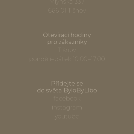
Mlýnská 337
666 01 Tišnov
Otevírací hodiny
pro zákazníky
Tišnov
pondělí–pátek 10.00–17.00
Přidejte se
do světa ByloByLibo
facebook
instagram
youtube