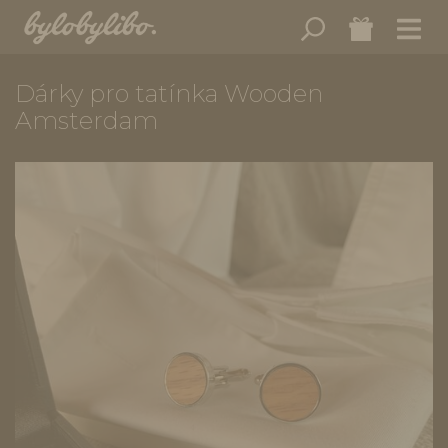
Dárky pro tatínka Wooden
Amsterdam