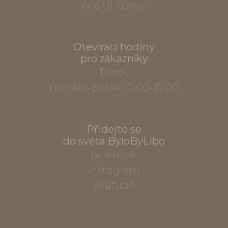
666 01 Tišnov
Otevírací hodiny
pro zákazníky
Tišnov
pondělí–pátek 10.00–17.00
Přidejte se
do světa ByloByLibo
facebook
instagram
youtube