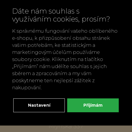
Dáte nám souhlas s
využíváním cookies, prosím?
K správnému fungování vašeho oblíbeného
e-shopu, k přizpůsobení obsahu stránek
vašim potřebám, ke statistickým a
marketingovým účelům používáme
soubory cookie. Kliknutím na tlačítko
Zavolejte nám
„Přijímám“ nám udělíte souhlas s jejich
+420 737 886 915
sběrem a zpracováním a my vám
Napište nám
poskytneme ten nejlepší zážitek z
info@bylobylibo.cz
nakupování.
Nastavení
Přijímám
Setkejme se:
dílna, obchod
Mlýnská 337