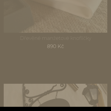
Dřevěné manžetové knoflíčky
890 Kč