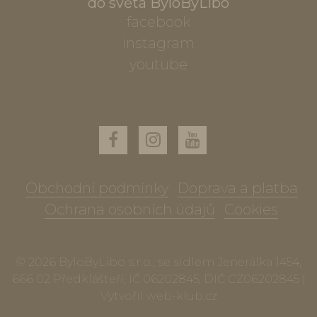
do světa ByloByLibo
facebook
instagram
youtube
Obchodní podmínky
Doprava a platba
Ochrana osobních údajů
Cookies
© 2026 ByloByLibo s.r.o., se sídlem Jenerálka 1454,
666 02 Předklášteří, IČ 06202845, DIČ CZ06202845 |
Vytvořil
web-klub.cz