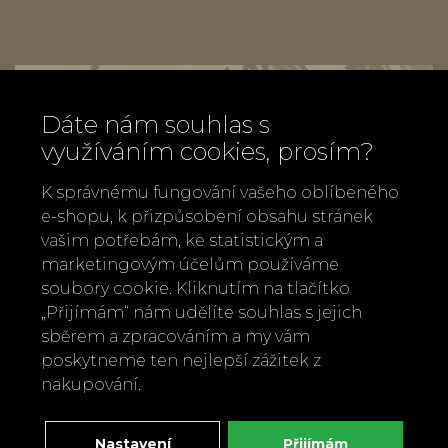
Dáte nám souhlas s
využíváním cookies, prosím?
K správnému fungování vašeho oblíbeného
e-shopu, k přizpůsobení obsahu stránek
vašim potřebám, ke statistickým a
marketingovým účelům používáme
soubory cookie. Kliknutím na tlačítko
„Přijímám“ nám udělíte souhlas s jejich
sběrem a zpracováním a my vám
poskytneme ten nejlepší zážitek z
nakupování.
Zavolejte nám
+420 737 886 915
Napište nám
Nastavení
Přijímám