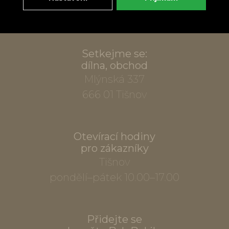
info@bylobylibo.cz
Setkejme se:
dílna, obchod
Mlýnská 337
666 01 Tišnov
Otevírací hodiny
pro zákazníky
Tišnov
pondělí–pátek 10.00–17.00
Přidejte se