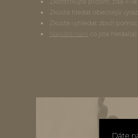
Zkontrolujte prosím, zda-li 
Zkuste hledat obecnější výraz
Zkuste vyhledat zboží pomoc
Napište nám
co jste hledal(a
Dáte n