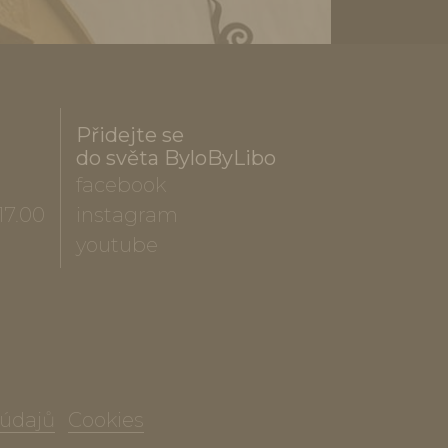
Přidejte se
do světa ByloByLibo
facebook
17.00
instagram
youtube
 údajů
Cookies