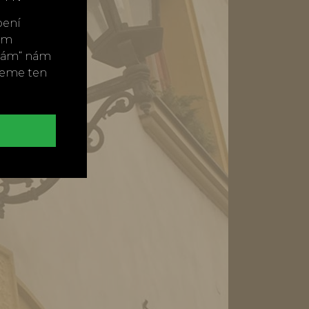
bení
vým
ímám“ nám
neme ten