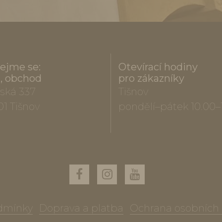
ejme se:
Otevírací hodiny
a, obchod
pro zákazníky
ská 337
Tišnov
01 Tišnov
pondělí–pátek 10.00–
dmínky
Doprava a platba
Ochrana osobních