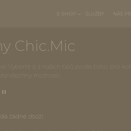
E-SHOP
SLUŽBY
NÁŠ P
ny Chic.Mic
! Vyberte si z našich tipů podle toho, pro k
vte všechny možnosti.
""
dá žádné zboží.