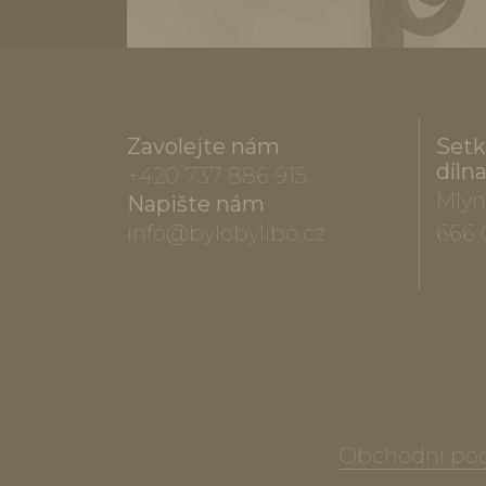
Zavolejte nám
Setk
díln
+420 737 886 915
Mlýn
Napište nám
info@bylobylibo.cz
666 
Obchodní po