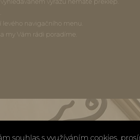
ve vyhledávaném výrazu nemáte překlep.
.
í levého navigačního menu.
) a my Vám rádi poradíme.
ám souhlas s využíváním cookies, pros