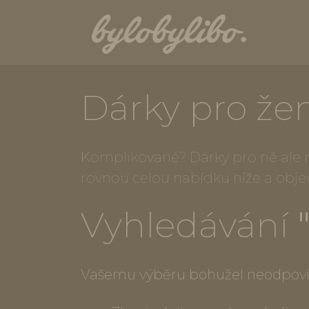
Dárky pro že
Komplikované? Dárky pro ně ale ne
rovnou celou nabídku níže a obje
Vyhledávání
Vašemu výběru bohužel neodpoví