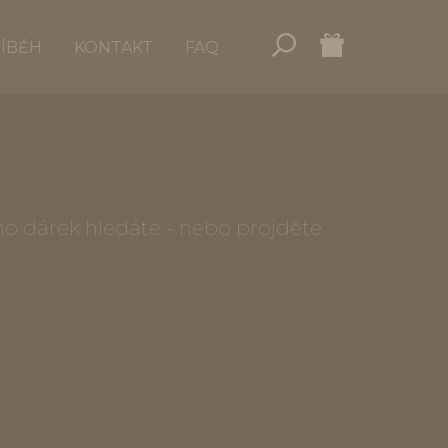
ŘÍBĚH
KONTAKT
FAQ
oho dárek hledáte - nebo projděte