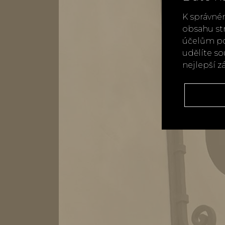
K správné
obsahu st
účelům po
udělíte s
nejlepší z