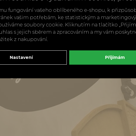
mu fungování vašeho oblíbeného e-shopu, k přizpůso
ránek vašim potřebám, ke statistickým a marketingo
užíváme soubory cookie. Kliknutím na tlačítko „Přij
ouhlas s jejich sběrem a zpracováním a my vám poskyt
ážitek z nakupování.
Nastavení
Přijímám