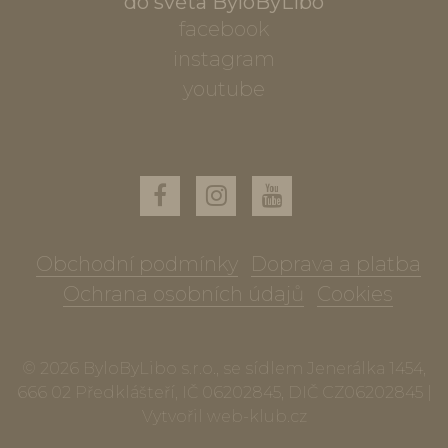
do světa ByloByLibo
facebook
instagram
youtube
Obchodní podmínky
Doprava a platba
Ochrana osobních údajů
Cookies
© 2026 ByloByLibo s.r.o., se sídlem Jenerálka 1454,
666 02 Předklášteří, IČ 06202845, DIČ CZ06202845 |
Vytvořil
web-klub.cz