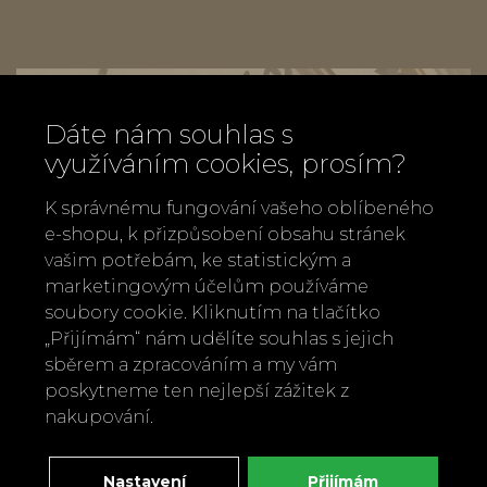
Dáte nám souhlas s
využíváním cookies, prosím?
K správnému fungování vašeho oblíbeného
e-shopu, k přizpůsobení obsahu stránek
vašim potřebám, ke statistickým a
marketingovým účelům používáme
soubory cookie. Kliknutím na tlačítko
„Přijímám“ nám udělíte souhlas s jejich
sběrem a zpracováním a my vám
poskytneme ten nejlepší zážitek z
nakupování.
Zavolejte nám
+420 737 886 915
Napište nám
Nastavení
Přijímám