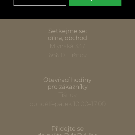
info@bylobylibo.cz
Setkejme se:
dílna, obchod
Mlýnská 337
666 01 Tišnov
Otevírací hodiny
pro zákazníky
Tišnov
pondělí–pátek 10.00–17.00
Přidejte se