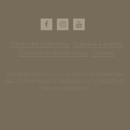
Obchodní podmínky
Doprava a platba
Ochrana osobních údajů
Cookies
© 2026 ByloByLibo s.r.o., se sídlem Jenerálka 1454,
666 02 Předklášteří, IČ 06202845, DIČ CZ06202845 |
Vytvořil
web-klub.cz