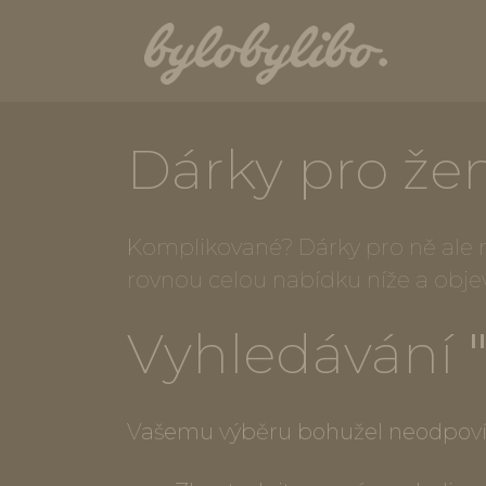
Dárky pro že
Komplikované? Dárky pro ně ale ne
rovnou celou nabídku níže a obje
Vyhledávání
Vašemu výběru bohužel neodpoví