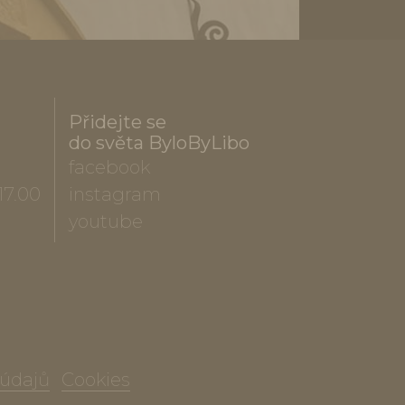
Přidejte se
do světa ByloByLibo
facebook
17.00
instagram
youtube
 údajů
Cookies