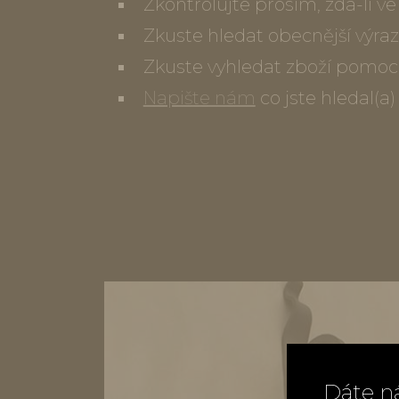
Zkontrolujte prosím, zda-li 
Zkuste hledat obecnější výraz
Zkuste vyhledat zboží pomoc
Napište nám
co jste hledal(a
Dáte n