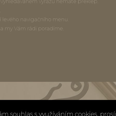
ve vyhledávaném výrazu nemáte překlep.
.
í levého navigačního menu.
) a my Vám rádi poradíme.
ám souhlas s využíváním cookies, pros