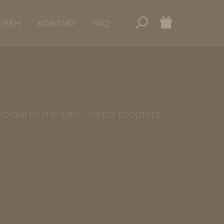
ŘÍBĚH
KONTAKT
FAQ
oho dárek hledáte - nebo projděte