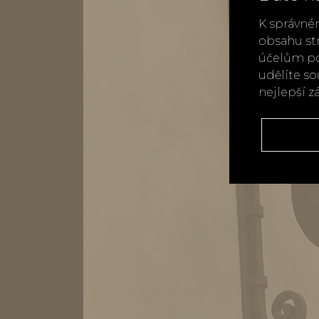
K správné
obsahu st
účelům po
udělíte s
nejlepší z