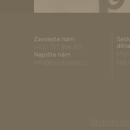
Zavolejte nám
Setk
díln
+420 737 886 915
Mlýn
Napište nám
info@bylobylibo.cz
666 
Obchodní po