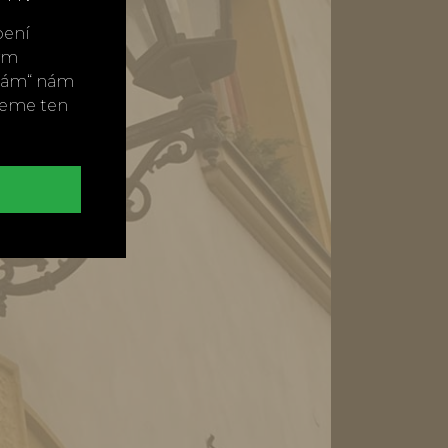
bení
vým
ímám“ nám
neme ten