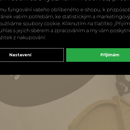
mu fungování vašeho oblíbeného e-shopu, k přizpůso
ránek vašim potřebám, ke statistickým a marketingo
užíváme soubory cookie. Kliknutím na tlačítko „Přij
ouhlas s jejich sběrem a zpracováním a my vám poskyt
ážitek z nakupování.
Nastavení
Přijímám