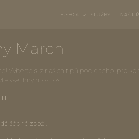
E-SHOP
SLUŽBY
NÁŠ P
ny March
! Vyberte si z našich tipů podle toho, pro k
vte všechny možnosti.
""
dá žádné zboží.