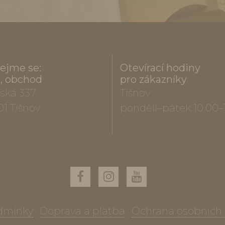
ejme se:
Otevírací hodiny
a, obchod
pro zákazníky
ská 337
Tišnov
01 Tišnov
pondělí–pátek 10.00–
dmínky
Doprava a platba
Ochrana osobních