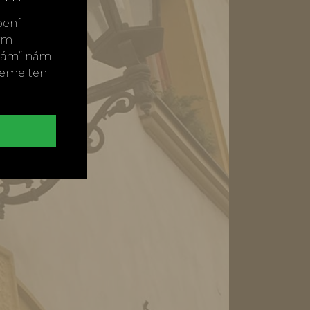
bení
vým
ímám“ nám
neme ten