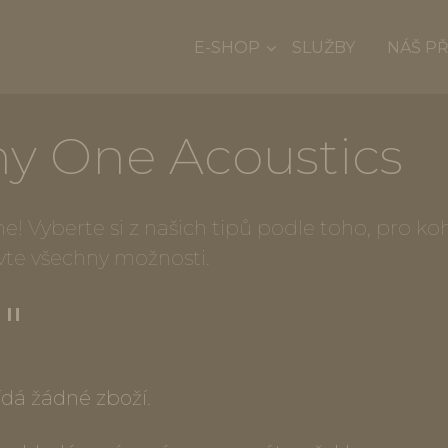
E-SHOP
SLUŽBY
NÁŠ P
ny One Acoustics
! Vyberte si z našich tipů podle toho, pro k
vte všechny možnosti.
""
dá žádné zboží.