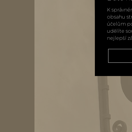
K správné
obsahu st
účelům po
udělíte s
nejlepší z