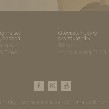
ejme se:
Otevírací hodiny
a, obchod
pro zákazníky
ská 337
Tišnov
01 Tišnov
pondělí–pátek 10.00–
dmínky
Doprava a platba
Ochrana osobních