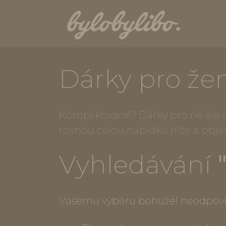
Dárky pro že
Komplikované? Dárky pro ně ale ne
rovnou celou nabídku níže a obje
Vyhledávání
Vašemu výběru bohužel neodpoví