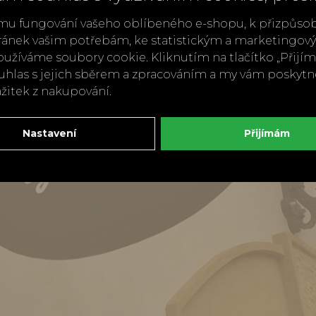
mu fungování vašeho oblíbeného e-shopu, k přizpůso
ránek vašim potřebám, ke statistickým a marketingo
užíváme soubory cookie. Kliknutím na tlačítko „Přij
ouhlas s jejich sběrem a zpracováním a my vám poskyt
ážitek z nakupování.
Nastavení
Přijímám