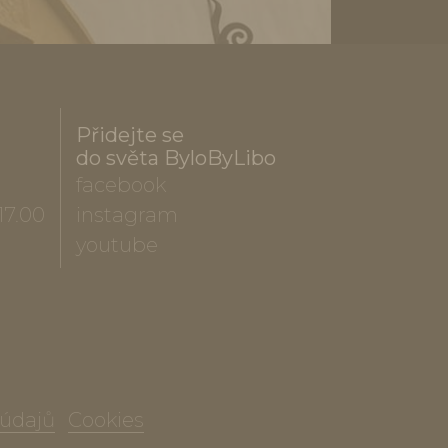
Přidejte se
do světa ByloByLibo
facebook
17.00
instagram
youtube
 údajů
Cookies