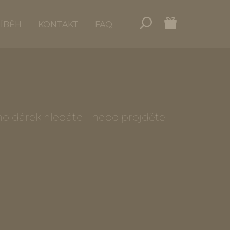
ŘÍBĚH
KONTAKT
FAQ
oho dárek hledáte - nebo projděte