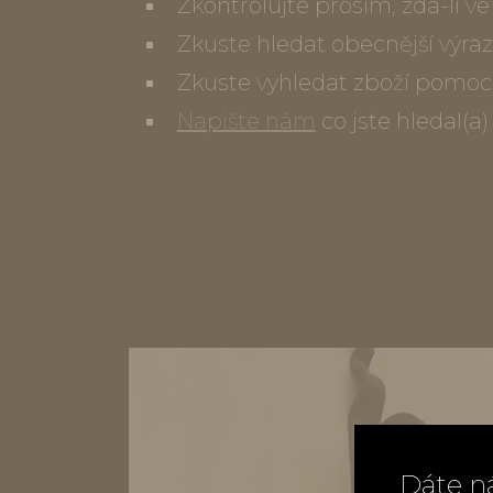
Zkontrolujte prosím, zda-li 
Zkuste hledat obecnější výraz
Zkuste vyhledat zboží pomoc
Napište nám
co jste hledal(a
Dáte n