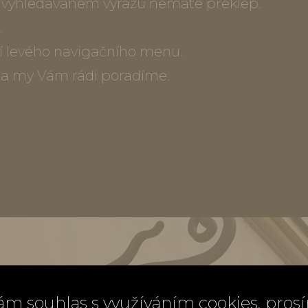
ve vyhledávaném výrazu nemáte překlep.
.
í levého navigačního menu.
) a my Vám rádi poradíme.
ám souhlas s využíváním cookies, pros