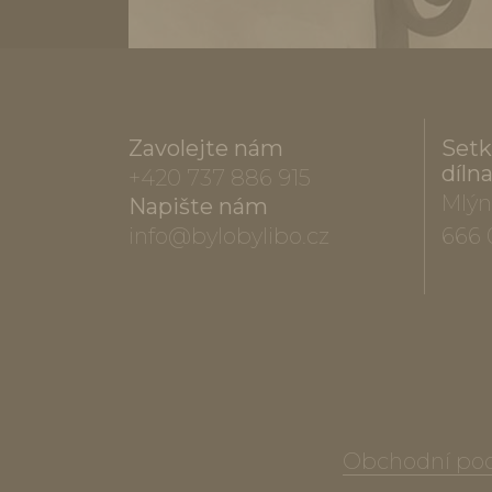
Zavolejte nám
Setk
díln
+420 737 886 915
Mlýn
Napište nám
info@bylobylibo.cz
666 
Obchodní po