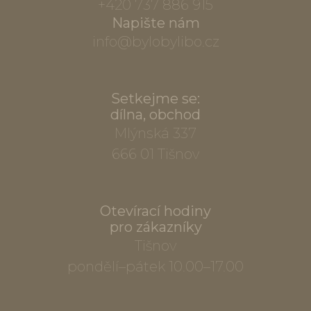
+420 737 886 915
Napište nám
info@bylobylibo.cz
Setkejme se:
dílna, obchod
Mlýnská 337
666 01 Tišnov
Otevírací hodiny
pro zákazníky
Tišnov
pondělí–pátek 10.00–17.00