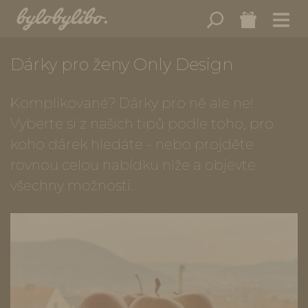
Dárky pro ženy Only Design
Komplikované? Dárky pro ně ale ne!
Vyberte si z našich tipů podle toho, pro
koho dárek hledáte - nebo projděte
rovnou celou nabídku níže a objevte
všechny možnosti.