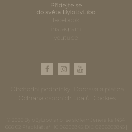
Přidejte se
do světa ByloByLibo
facebook
instagram
youtube
Obchodní podmínky
Doprava a platba
Ochrana osobních údajů
Cookies
© 2026 ByloByLibo s.r.o., se sídlem Jenerálka 1454,
666 02 Předklášteří, IČ 06202845, DIČ CZ06202845 |