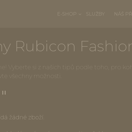
E-SHOP
SLUŽBY
NÁŠ P
ny Rubicon Fashio
! Vyberte si z našich tipů podle toho, pro k
vte všechny možnosti.
""
dá žádné zboží.