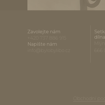
Zavolejte nám
Setk
díln
+420 737 886 915
Mlýn
Napište nám
info@bylobylibo.cz
666 
Obchodní po