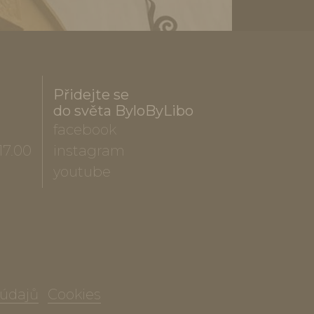
Přidejte se
do světa ByloByLibo
facebook
17.00
instagram
youtube
 údajů
Cookies