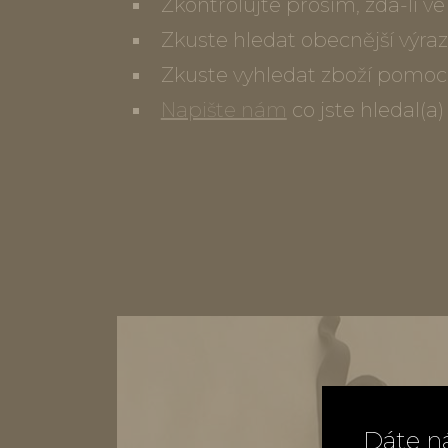
Zkontrolujte prosím, zda-li 
Zkuste hledat obecnější výraz
Zkuste vyhledat zboží pomoc
Napište nám
co jste hledal(a
Dáte n