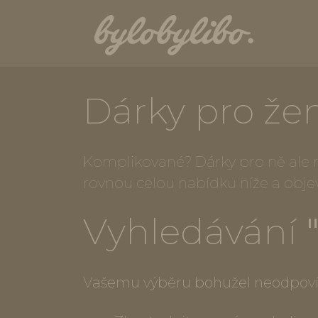
Dárky pro že
Komplikované? Dárky pro ně ale ne
rovnou celou nabídku níže a obje
Vyhledávání
Vašemu výběru bohužel neodpoví