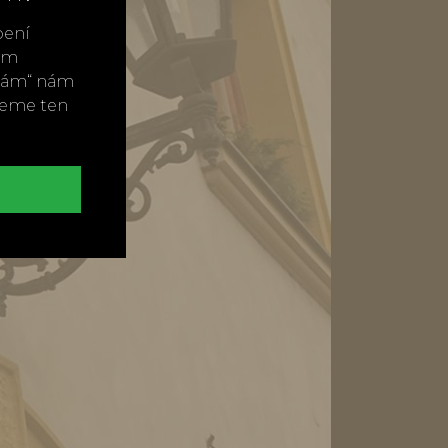
bení
vým
ímám“ nám
neme ten