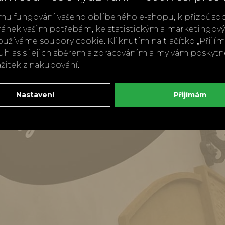
mu fungování vašeho oblíbeného e-shopu, k přizpůso
ránek vašim potřebám, ke statistickým a marketingo
užíváme soubory cookie. Kliknutím na tlačítko „Přij
ouhlas s jejich sběrem a zpracováním a my vám poskyt
ážitek z nakupování.
Nastavení
Přijímám