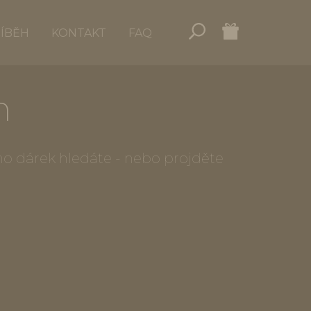
ŘÍBĚH
KONTAKT
FAQ
n
oho dárek hledáte - nebo projděte