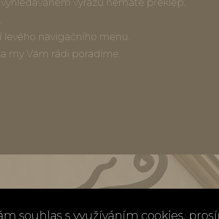
ve vyhledávaném výrazu nemáte překlep.
.
í levého navigačního menu.
) a my Vám rádi poradíme.
ám souhlas s využíváním cookies, pros