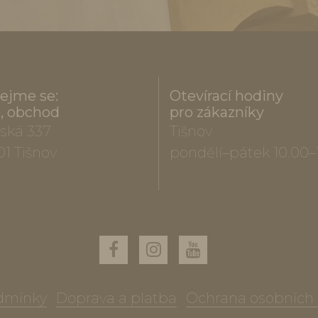
ejme se:
Otevírací hodiny
a, obchod
pro zákazníky
ská 337
Tišnov
01 Tišnov
pondělí–pátek 10.00–
dmínky
Doprava a platba
Ochrana osobních