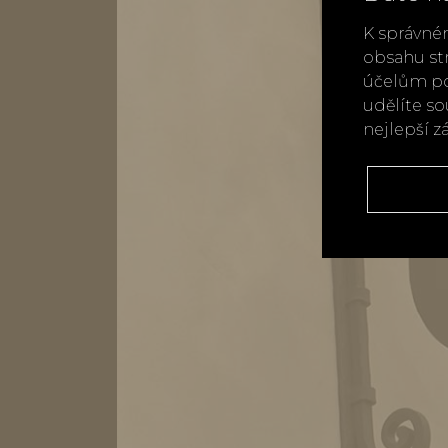
K správné
obsahu st
účelům po
udělíte s
nejlepší z