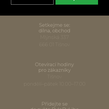
info@bylobylibo.cz
Setkejme se:
dílna, obchod
Mlýnská 337
666 01 Tišnov
Otevírací hodiny
pro zákazníky
Tišnov
pondělí–pátek 10.00–17.00
Přidejte se