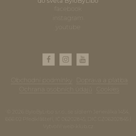
do světa ByloByLibo
facebook
instagram
youtube
Obchodní podmínky
Doprava a platba
Ochrana osobních údajů
Cookies
© 2026 ByloByLibo s.r.o., se sídlem Jenerálka 1454,
666 02 Předklášteří, IČ 06202845, DIČ CZ06202845 |
Vytvořil
web-klub.cz