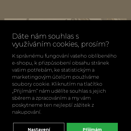
Dáte nám souhlas s
využíváním cookies, prosím?
K správnému fungování vašeho oblíbeného
e-shopu, k přizpůsobení obsahu stránek
vašim potřebám, ke statistickým a
marketingovým účelům používáme
soubory cookie. Kliknutím na tlačítko
„Přijímám“ nám udělíte souhlas s jejich
sběrem a zpracováním a my vám
poskytneme ten nejlepší zážitek z
nakupování.
Zavolejte nám
+420 737 886 915
Napište nám
Nastavení
Přijímám