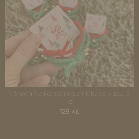
Vánoční/velikonoční gumičky do vlasů, 2
ks
129 Kč