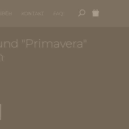
ŘÍBĚH
KONTAKT
FAQ
und "Primavera"
m