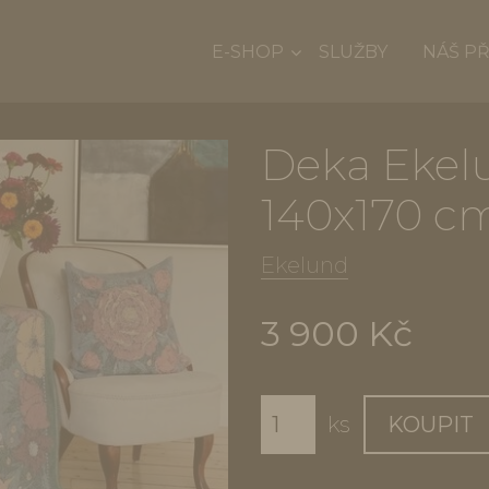
E-SHOP
SLUŽBY
NÁŠ P
Deka Ekel
140x170 c
Ekelund
3 900 Kč
ks
KOUPIT