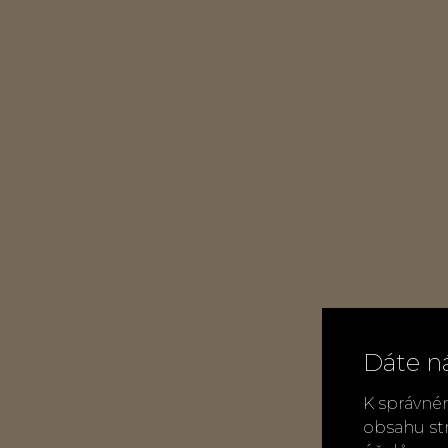
Dáte n
K správné
obsahu st