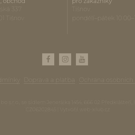
a, obchod
pro zákazníky
ská 337
Tišnov
01 Tišnov
pondělí–pátek 10.00–
dmínky
Doprava a platba
Ochrana osobních
o s.r.o., se sídlem Jenerálka 1454, 666 02 Předklášteří,
CZ06202845 | Vytvořil
web-klub.cz