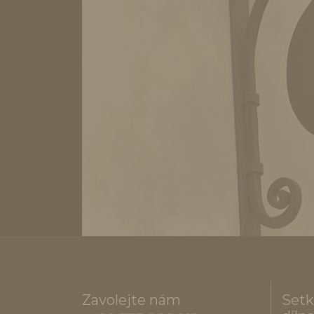
Zavolejte nám
Setk