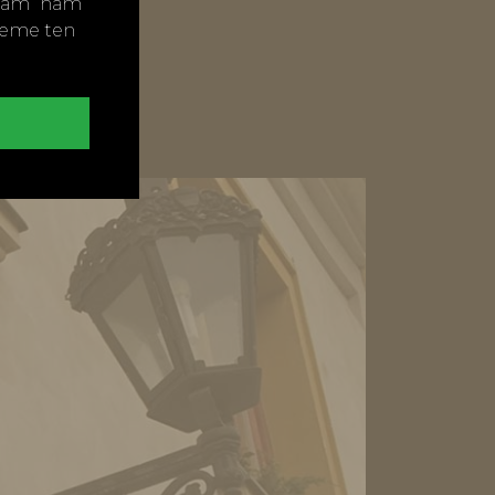
ímám“ nám
neme ten