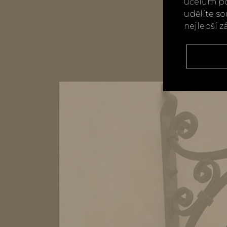
účelům po
udělíte s
nejlepší z