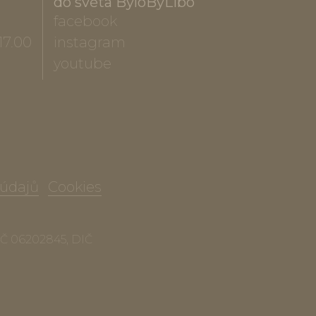
do světa ByloByLibo
facebook
17.00
instagram
youtube
 údajů
Cookies
 IČ 06202845, DIČ