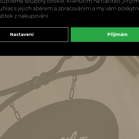
užíváme soubory cookie. Kliknutím na tlačítko „Přij
ouhlas s jejich sběrem a zpracováním a my vám poskyt
ážitek z nakupování.
Nastavení
Přijímám