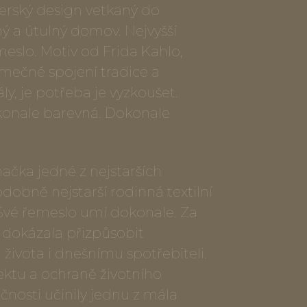
verský design vetkaný do
ý a útulný domov. Nejvyšší
meslo. Motiv od Frida Kahlo,
imečné spojení tradice a
y, je potřeba je vyzkoušet.
onale barevná. Dokonale
ačka jedné z nejstarších
dobně nejstarší rodinná textilní
 Své řemeslo umí dokonale. Za
e dokázala přizpůsobit
vota i dnešnímu spotřebiteli.
ektu a ochraně životního
ečnosti učinily jednu z mála