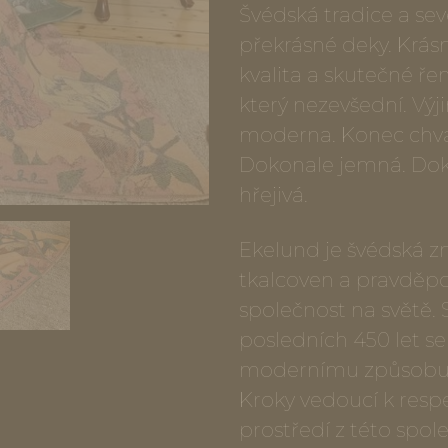
Švédská tradice a se
překrásné deky. Krásn
kvalita a skutečné ře
který nezevšední. Výj
moderna. Konec chvál
Dokonale jemná. Dok
hřejivá.
Ekelund je švédská zn
tkalcoven a pravděpo
společnost na světě.
posledních 450 let s
modernímu způsobu ži
Kroky vedoucí k resp
prostředí z této spol