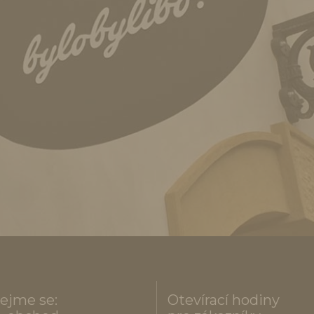
ejme se:
Otevírací hodiny