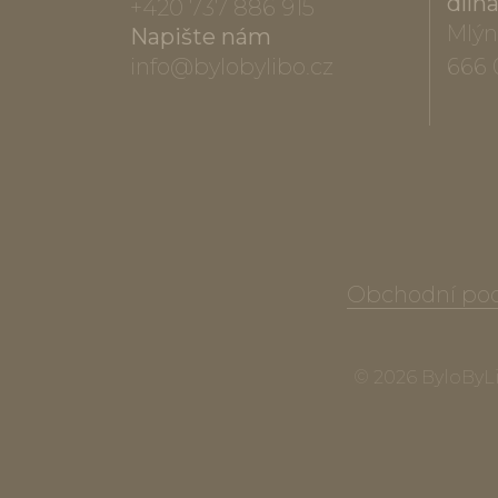
díln
+420 737 886 915
Mlýn
Napište nám
info@bylobylibo.cz
666 
Obchodní po
© 2026 ByloByLib