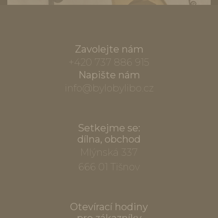
Zavolejte nám
+420 737 886 915
Napište nám
info@bylobylibo.cz
Setkejme se:
dílna, obchod
Mlýnská 337
666 01 Tišnov
Otevírací hodiny