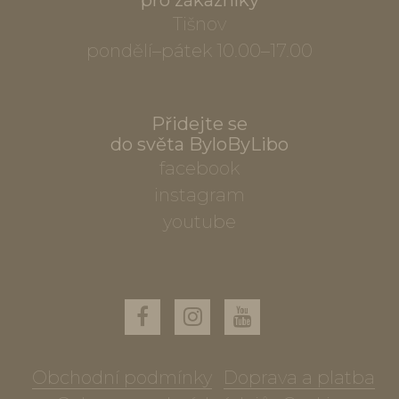
pro zákazníky
Tišnov
pondělí–pátek 10.00–17.00
Přidejte se
do světa ByloByLibo
facebook
instagram
youtube
Obchodní podmínky
Doprava a platba