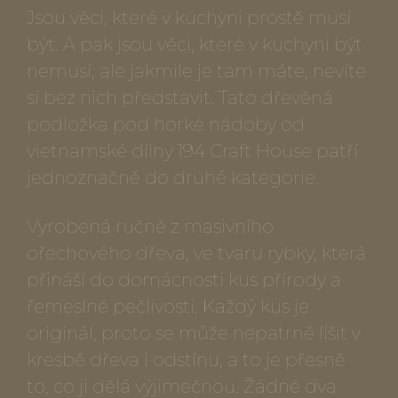
Jsou věci, které v kuchyni prostě musí
být. A pak jsou věci, které v kuchyni být
nemusí, ale jakmile je tam máte, nevíte
si bez nich představit. Tato dřevěná
podložka pod horké nádoby od
vietnamské dílny 194 Craft House patří
jednoznačně do druhé kategorie.
Vyrobená ručně z masivního
ořechového dřeva, ve tvaru rybky, která
přináší do domácnosti kus přírody a
řemeslné pečlivosti. Každý kus je
originál, proto se může nepatrně lišit v
kresbě dřeva i odstínu, a to je přesně
to, co ji dělá výjimečnou. Žádné dva