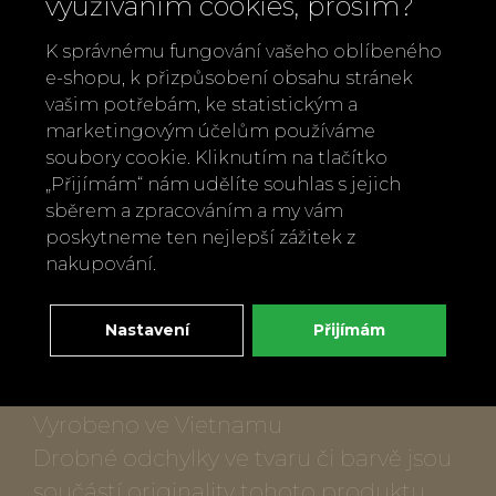
využíváním cookies, prosím?
občas ošetřete olivovým olejem. Dřevo
se vám odvděčí dlouhou životností a
K správnému fungování vašeho oblíbeného
krásnou patinou.
e-shopu, k přizpůsobení obsahu stránek
vašim potřebám, ke statistickým a
Popis produktu:
marketingovým účelům používáme
soubory cookie. Kliknutím na tlačítko
„Přijímám“ nám udělíte souhlas s jejich
Přírodní produkt - masivní ořechové
sběrem a zpracováním a my vám
dřevo
poskytneme ten nejlepší zážitek z
Rozměry: 16 x 16 x 5,1 cm
nakupování.
Váha: 181 g
Péče: ruční mytí vlažnou vodou, občas
Nastavení
Přijímám
ošetřit olivovým olejem pro zachování
krásy
Vyrobeno ve Vietnamu
Drobné odchylky ve tvaru či barvě jsou
součástí originality tohoto produktu.