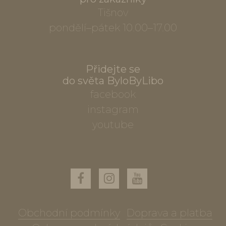
Tišnov
pondělí–pátek 10.00–17.00
Přidejte se
do světa ByloByLibo
facebook
instagram
youtube
Obchodní podmínky
Doprava a platba