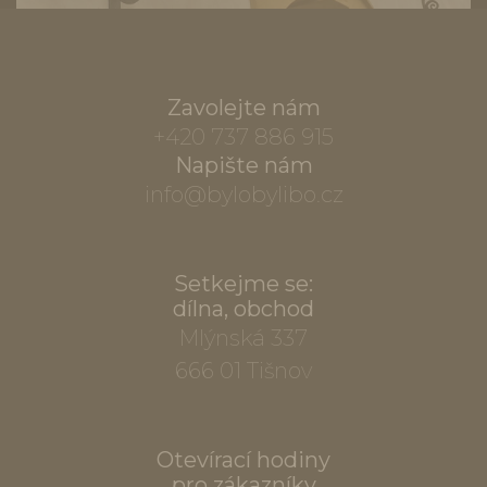
Zavolejte nám
+420 737 886 915
Napište nám
info@bylobylibo.cz
Setkejme se:
dílna, obchod
Mlýnská 337
666 01 Tišnov
Otevírací hodiny
pro zákazníky