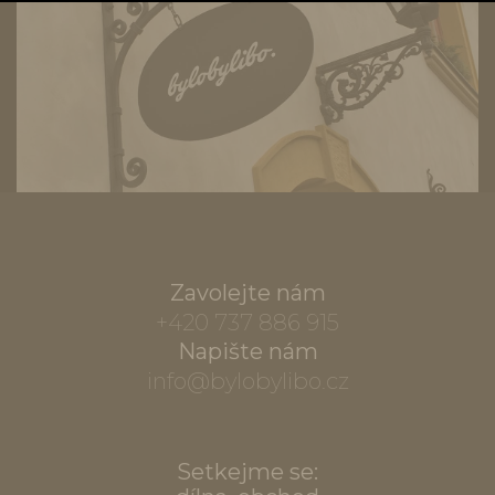
Zavolejte nám
+420 737 886 915
Napište nám
info@bylobylibo.cz
Setkejme se: