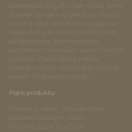
vietnamské dílny 194 Craft House. Tento
doplněk do vaší kuchyně bude dlouho
sloužit a dělat neskutečnou parádu:-)
Nejen stylový produkt do domácnosti,
ale také bezva dárek hostitelce,
kuchařince, milovníkům vaření, mlsným
jazýčkům. Ruční výroba z eticky
získaného dřeva. Připravujete dárkové
balení? Tohle nesmí chybět!
Popis produktu:
Přírodní produkt - Doussie dřevo
potažené olivovým olejem
Rozměry: 22,6 x 3,6 x 1,5 cm