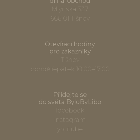
dílna, obchod
Mlýnská 337
666 01 Tišnov
Otevírací hodiny
pro zákazníky
Tišnov
pondělí–pátek 10.00–17.00
Přidejte se
do světa ByloByLibo
facebook
instagram
youtube