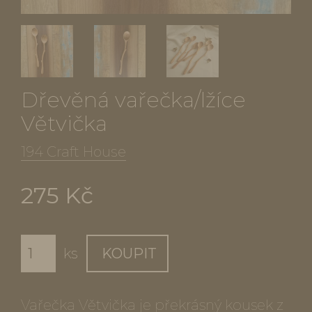
Dřevěná vařečka/lžíce
Větvička
194 Craft House
275 Kč
ks
KOUPIT
Vařečka Větvička je překrásný kousek z