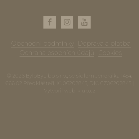
Obchodní podmínky
Doprava a platba
Ochrana osobních údajů
Cookies
© 2026 ByloByLibo s.r.o., se sídlem Jenerálka 1454,
666 02 Předklášteří, IČ 06202845, DIČ CZ06202845 |
Vytvořil
web-klub.cz