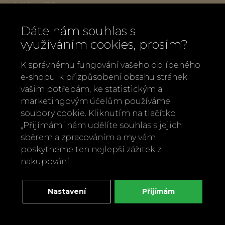
Váha: 90 g
Péče: ruční mytí vlažnou vodou, občas
Dáte nám souhlas s
ošetřit olivovým olejem pro zachování
využíváním cookies, prosím?
krásy
Vyrobeno ve Vietnamu
K správnému fungování vašeho oblíbeného
e-shopu, k přizpůsobení obsahu stránek
Drobné odchylky ve tvaru či barvě jsou
vašim potřebám, ke statistickým a
součástí originality tohoto produktu.
marketingovým účelům používáme
soubory cookie. Kliknutím na tlačítko
Zpět
Doporučit
„Přijímám“ nám udělíte souhlas s jejich
sběrem a zpracováním a my vám
poskytneme ten nejlepší zážitek z
nakupování.
Nastavení
Přijímám