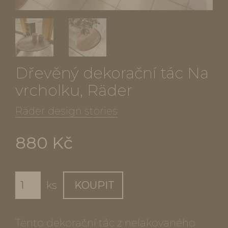
Dřevěný dekorační tác Na
vrcholku, Räder
Räder design stories
880 Kč
ks
KOUPIT
Tento dekorační tác z nelakovaného