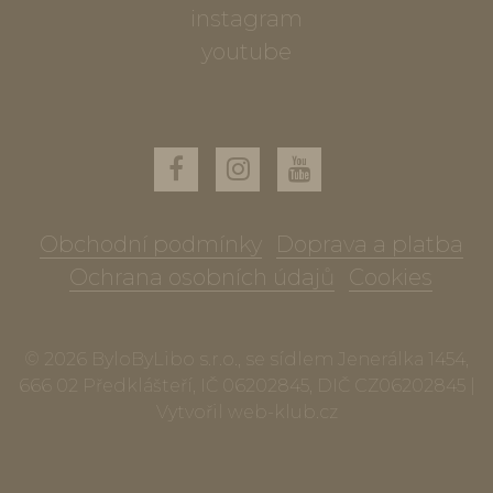
instagram
youtube
Obchodní podmínky
Doprava a platba
Ochrana osobních údajů
Cookies
© 2026 ByloByLibo s.r.o., se sídlem Jenerálka 1454,
666 02 Předklášteří, IČ 06202845, DIČ CZ06202845 |
Vytvořil
web-klub.cz