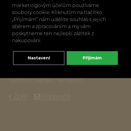
Vyrobeno z neošetřeného akátového
marketingovým účelům používáme
dřeva.
soubory cookie. Kliknutím na tlačítko
Jde o přírodní produkt, mohou se
„Přijímám“ nám udělíte souhlas s jejich
sběrem a zpracováním a my vám
objevit různá zrna.
poskytneme ten nejlepší zážitek z
Lze naolejovat.
nakupování.
Není vhodný do myčky.
Nelze používat jako prkénko na krájení.
Nastavení
Přijímám
Údržba: čistěte pouze jemným
hadříkem a nechte dokonale uschnout
Výrobce: Räder, Německo
Zpět
Doporučit