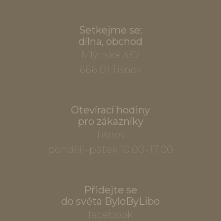
Setkejme se:
dílna, obchod
Mlýnská 337
666 01 Tišnov
Otevírací hodiny
pro zákazníky
Tišnov
pondělí–pátek 10.00–17.00
Přidejte se
do světa ByloByLibo
facebook