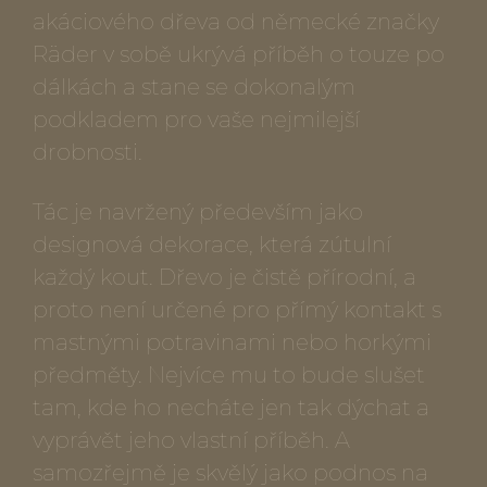
akáciového dřeva od německé značky
Räder v sobě ukrývá příběh o touze po
dálkách a stane se dokonalým
podkladem pro vaše nejmilejší
drobnosti.
Tác je navržený především jako
designová dekorace, která zútulní
každý kout. Dřevo je čistě přírodní, a
proto není určené pro přímý kontakt s
mastnými potravinami nebo horkými
předměty. Nejvíce mu to bude slušet
tam, kde ho necháte jen tak dýchat a
vyprávět jeho vlastní příběh. A
samozřejmě je skvělý jako podnos na