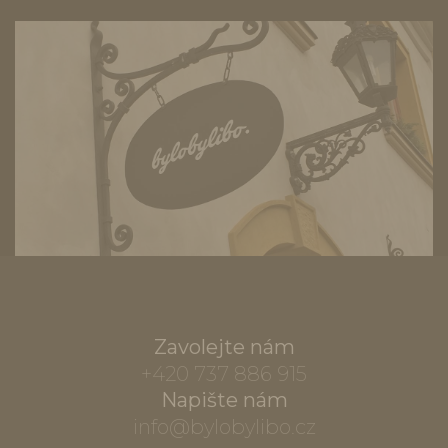
Zavolejte nám
+420 737 886 915
Napište nám
info@bylobylibo.cz