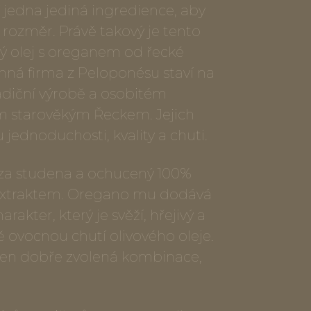
 jedna jediná ingredience, aby
ý rozměr. Právě takový je tento
vý olej s oreganem od řecké
nná firma z Peloponésu staví na
diční výrobě a osobitém
m starověkým Řeckem. Jejich
 jednoduchosti, kvality a chuti.
ý za studena a ochucený 100%
extraktem. Oregano mu dodává
rakter, který je svěží, hřejivý a
 ovocnou chutí olivového oleje.
jen dobře zvolená kombinace,