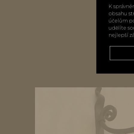
K správné
obsahu st
účelům po
udělíte s
nejlepší z