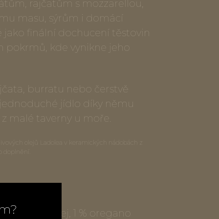
látům, rajčatům s mozzarellou,
lému masu, sýrům i domácí
ké jako finální dochucení těstovin
 pokrmů, kde vynikne jeho
čata, burratu nebo čerstvě
 jednoduché jídlo díky němu
o z malé taverny u moře.
livových olejů Ladolea v keramických nádobách z
ro doplnění.
ím?
rgin olivový olej, 1 % oregano