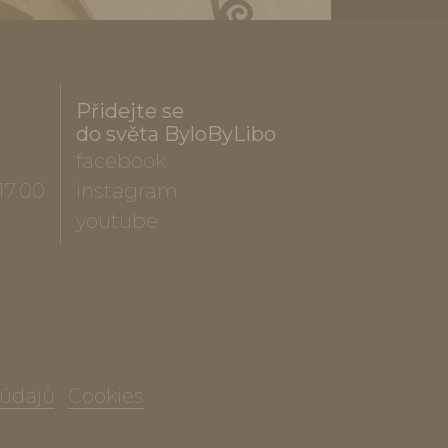
Přidejte se
do světa ByloByLibo
facebook
17.00
instagram
youtube
 údajů
Cookies