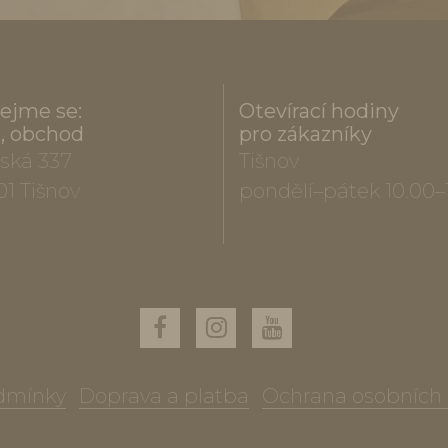
ejme se:
Otevírací hodiny
a, obchod
pro zákazníky
ská 337
Tišnov
01 Tišnov
pondělí–pátek 10.00–
dmínky
Doprava a platba
Ochrana osobních