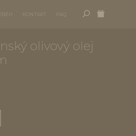
ŘÍBĚH
KONTAKT
FAQ
nský olivový olej
em