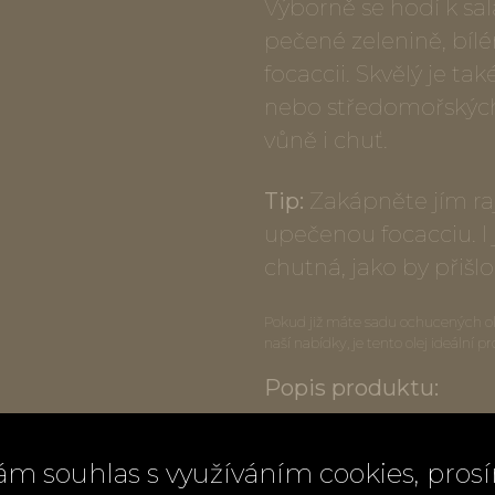
Výborně se hodí k sa
pečené zelenině, bí
focaccii. Skvělý je ta
nebo středomořských
vůně i chuť.
Tip:
Zakápněte jím raj
upečenou focacciu. I
chutná, jako by přišl
Pokud již máte sadu ochucených o
naší nabídky, je tento olej ideální p
Popis produktu:
Objem: 250 ml
ám souhlas s využíváním cookies, pros
Složení: 99 % extra vi