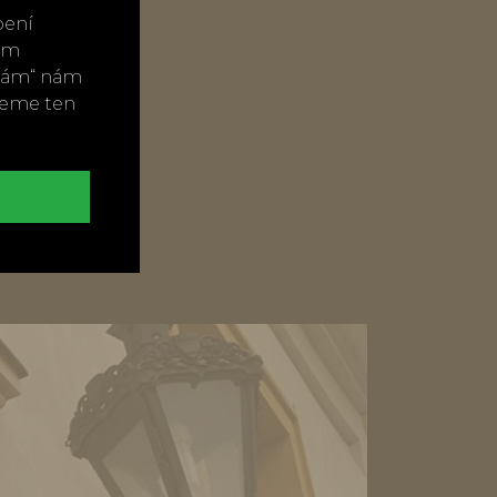
bení
vým
ímám“ nám
neme ten
t