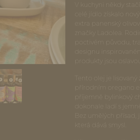
V kuchyni někdy stačí
celé jídlo získalo nov
extra panenský olivo
značky Ladolea. Rodi
poctivém původu, tra
designu inspirované
produkty jsou oslavou
Tento olej je lisovan
přírodním oregano 
příjemně bylinkový cha
dokonale ladí s jemně
Bez umělých přísad, 
která dává smysl.