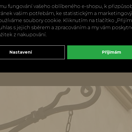
extrakt
mu fungování vašeho oblíbeného e-shopu, k přizpůso
ránek vašim potřebám, ke statistickým a marketingo
Vyrobeno v Řecku
užíváme soubory cookie. Kliknutím na tlačítko „Přij
ouhlas s jejich sběrem a zpracováním a my vám poskyt
Zpět
Doporuči
ážitek z nakupování.
Nastavení
Přijímám