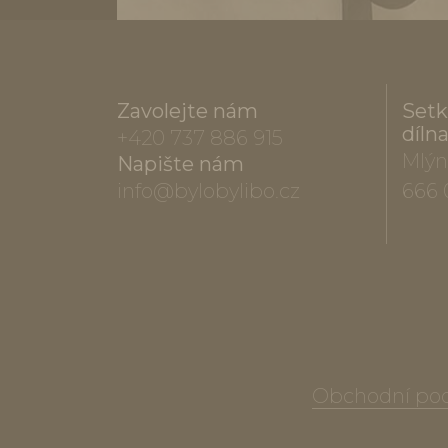
Zavolejte nám
Setk
díln
+420 737 886 915
Mlýn
Napište nám
info@bylobylibo.cz
666 
Obchodní po