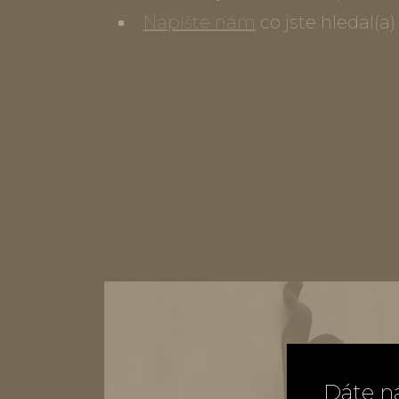
Napište nám
co jste hledal(a
Dáte n