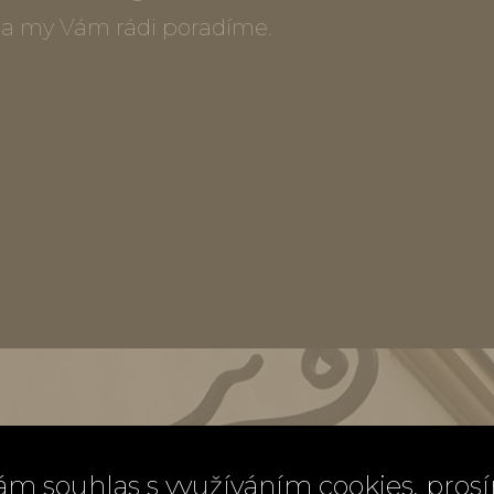
) a my Vám rádi poradíme.
ám souhlas s využíváním cookies, pros