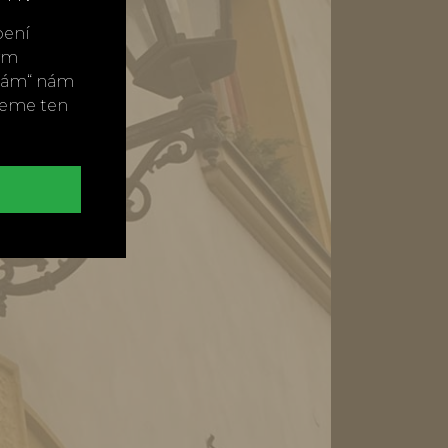
bení
vým
ímám“ nám
neme ten