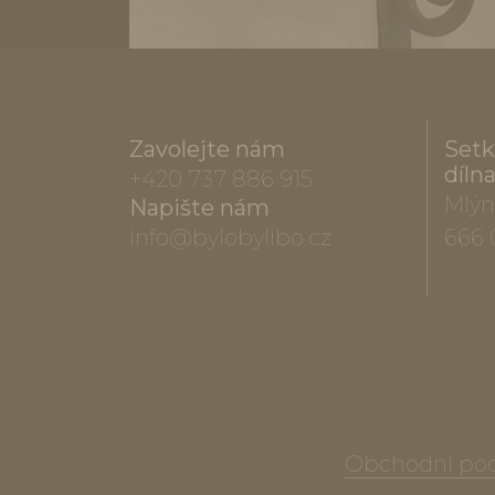
Zavolejte nám
Setk
díln
+420 737 886 915
Mlýn
Napište nám
info@bylobylibo.cz
666 
Obchodní po