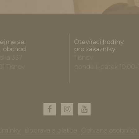
ejme se:
Otevírací hodiny
a, obchod
pro zákazníky
ská 337
Tišnov
01 Tišnov
pondělí–pátek 10.00–
dmínky
Doprava a platba
Ochrana osobních