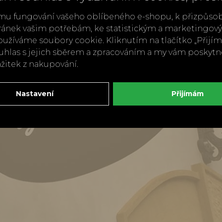
mu fungování vašeho oblíbeného e-shopu, k přizpůso
ránek vašim potřebám, ke statistickým a marketingo
užíváme soubory cookie. Kliknutím na tlačítko „Přij
ouhlas s jejich sběrem a zpracováním a my vám poskyt
ážitek z nakupování.
Nastavení
Přijímám