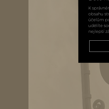
K správné
obsahu st
účelům po
udělíte s
nejlepší z