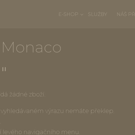
E-SHOP
SLUŽBY
NÁŠ P
e Monaco
""
dá žádné zboží.
ve vyhledávaném výrazu nemáte překlep.
.
í levého navigačního menu.