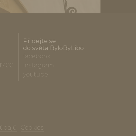
Přidejte se
do světa ByloByLibo
facebook
17.00
instagram
youtube
 údajů
Cookies