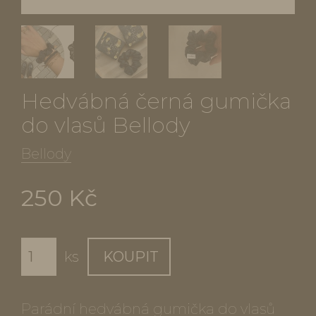
Hedvábná černá gumička
do vlasů Bellody
Bellody
250 Kč
ks
KOUPIT
Parádní hedvábná gumička do vlasů