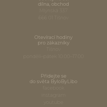
dílna, obchod
Mlýnská 337
666 01 Tišnov
Otevírací hodiny
pro zákazníky
Tišnov
pondělí–pátek 10.00–17.00
Přidejte se
do světa ByloByLibo
facebook
instagram
youtube