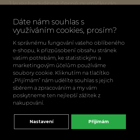
1 kusy hedvábné černé gumičky do
vlasů nebo jako náramek
Dáte nám souhlas s
využíváním cookies, prosím?
Bez plastu a kovu
K správnému fungování vašeho oblíbeného
Ručně vyrobeno
e-shopu, k přizpůsobení obsahu stránek
vašim potřebám, ke statistickým a
marketingovým účelům používáme
soubory cookie. Kliknutím na tlačítko
„Přijímám“ nám udělíte souhlas s jejich
Zpět
Doporučit
sběrem a zpracováním a my vám
poskytneme ten nejlepší zážitek z
nakupování.
Nastavení
Přijímám