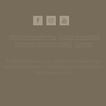
Obchodní podmínky
Doprava a platba
Ochrana osobních údajů
Cookies
© 2026 ByloByLibo s.r.o., se sídlem Jenerálka 1454,
666 02 Předklášteří, IČ 06202845, DIČ CZ06202845 |
Vytvořil
web-klub.cz