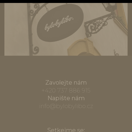
Zavolejte nám
+420 737 886 915
Napište nám
info@bylobylibo.cz
Setkejme se: