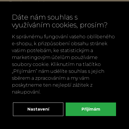
Popis produktu:
Dáte nám souhlas s
Složení BELLA ARRABBIATA: cibule,
využíváním cookies, prosím?
bazalka, česnek, chilli, paprika, pepř,
sůl, petržel, rozmarýn, tymián, oregáno
K správnému fungování vašeho oblíbeného
e-shopu, k přizpůsobení obsahu stránek
Hmotnost: 28 g
vašim potřebám, ke statistickým a
Vyrobeno v Německu
marketingovým účelům používáme
soubory cookie. Kliknutím na tlačítko
Zpět
Doporučit
„Přijímám“ nám udělíte souhlas s jejich
sběrem a zpracováním a my vám
poskytneme ten nejlepší zážitek z
nakupování.
Nastavení
Přijímám