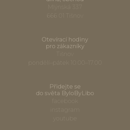
Mlýnská 337
666 01 Tišnov
Otevírací hodiny
pro zákazníky
Tišnov
pondělí–pátek 10.00–17.00
Přidejte se
do světa ByloByLibo
facebook
instagram
youtube