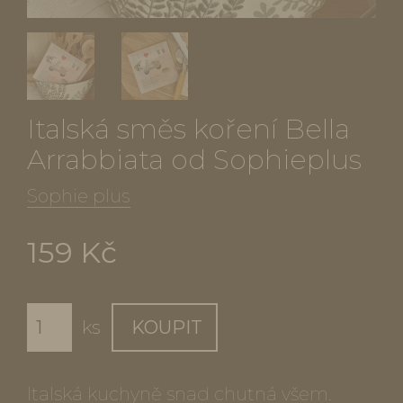
Italská směs koření Bella
Arrabbiata od Sophieplus
Sophie plus
159 Kč
ks
KOUPIT
Italská kuchyně snad chutná všem.