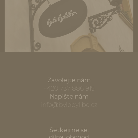
Zavolejte nám
+420 737 886 915
Napište nám
info@bylobylibo.cz
Setkejme se:
dílna, obchod