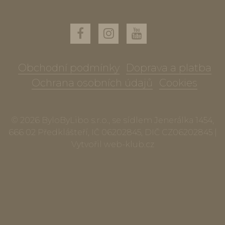
Obchodní podmínky
Doprava a platba
Ochrana osobních údajů
Cookies
© 2026 ByloByLibo s.r.o., se sídlem Jenerálka 1454,
666 02 Předklášteří, IČ 06202845, DIČ CZ06202845 |
Vytvořil
web-klub.cz