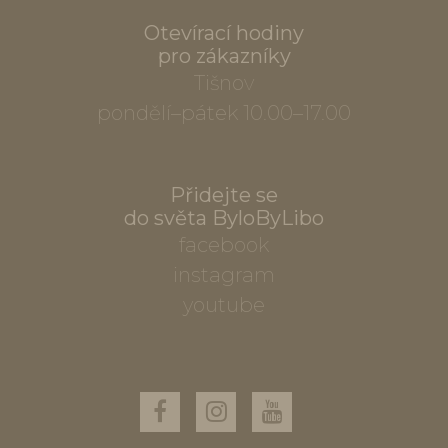
Otevírací hodiny
pro zákazníky
Tišnov
pondělí–pátek 10.00–17.00
Přidejte se
do světa ByloByLibo
facebook
instagram
youtube