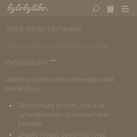
Jedlé dárky MyFavees
Něco na zub, co nepřežije do rána!
Vyhledávání
""
Vašemu výběru bohužel neodpovídá
žádné zboží.
Zkontrolujte prosím, zda-li ve
vyhledávaném výrazu nemáte
překlep.
Zkuste hledat obecnější výraz.