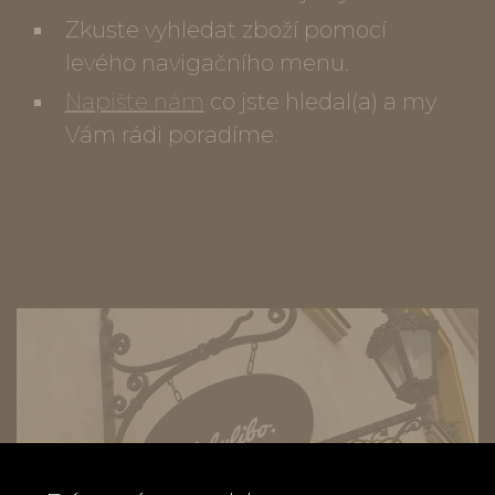
Zkuste vyhledat zboží pomocí
levého navigačního menu.
Napište nám
co jste hledal(a) a my
Vám rádi poradíme.