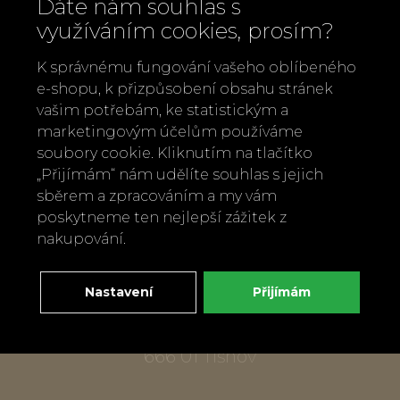
Dáte nám souhlas s
využíváním cookies, prosím?
K správnému fungování vašeho oblíbeného
e-shopu, k přizpůsobení obsahu stránek
vašim potřebám, ke statistickým a
marketingovým účelům používáme
Zavolejte nám
soubory cookie. Kliknutím na tlačítko
+420 737 886 915
„Přijímám“ nám udělíte souhlas s jejich
Napište nám
sběrem a zpracováním a my vám
info@bylobylibo.cz
poskytneme ten nejlepší zážitek z
nakupování.
Setkejme se:
Nastavení
Přijímám
dílna, obchod
Mlýnská 337
666 01 Tišnov